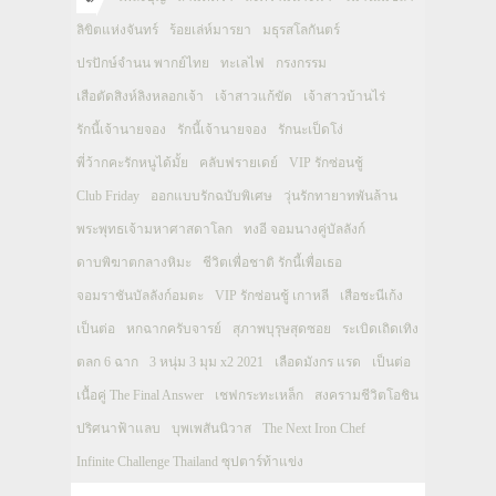
ลิขิตแห่งจันทร์
ร้อยเล่ห์มารยา
มธุรสโลกันตร์
ปรปักษ์จำนน พากย์ไทย
ทะเลไฟ
กรงกรรม
เสือตัดสิงห์ลิงหลอกเจ้า
เจ้าสาวแก้ขัด
เจ้าสาวบ้านไร่
รักนี้เจ้านายจอง
รักนี้เจ้านายจอง
รักนะเป็ดโง่
พี่ว้ากคะรักหนูได้มั้ย
คลับฟรายเดย์
VIP รักซ่อนชู้
Club Friday
ออกแบบรักฉบับพิเศษ
วุ่นรักทายาทพันล้าน
พระพุทธเจ้ามหาศาสดาโลก
ทงอี จอมนางคู่บัลลังก์
ดาบพิฆาตกลางหิมะ
ชีวิตเพื่อชาติ รักนี้เพื่อเธอ
จอมราชันบัลลังก์อมตะ
VIP รักซ่อนชู้ เกาหลี
เสือชะนีเก้ง
เป็นต่อ
หกฉากครับจารย์
สุภาพบุรุษสุดซอย
ระเบิดเถิดเทิง
ตลก 6 ฉาก
3 หนุ่ม 3 มุม x2 2021
เลือดมังกร แรด
เป็นต่อ
เนื้อคู่ The Final Answer
เชฟกระทะเหล็ก
สงครามชีวิตโอชิน
ปริศนาฟ้าแลบ
บุพเพสันนิวาส
The Next Iron Chef
Infinite Challenge Thailand ซุปตาร์ท้าแข่ง