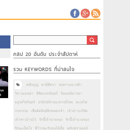
คลิป 20 อันดับ ประจำสัปดาห์
รวม KEYWORDS ที่น่าสนใจ
เพลิงบุญ
สามีตีตรา
สงครามนางฟ้า
Pun
วิมานเมขลา
ลิขิตแห่งจันทร์
ร้อยเล่ห์มารยา
3
มธุรสโลกันตร์
ปรปักษ์จำนน พากย์ไทย
ทะเลไฟ
กรงกรรม
เสือตัดสิงห์ลิงหลอกเจ้า
เจ้าสาวแก้ขัด
เจ้าสาวบ้านไร่
รักนี้เจ้านายจอง
รักนี้เจ้านายจอง
รักนะเป็ดโง่
พี่ว้ากคะรักหนูได้มั้ย
คลับฟรายเดย์