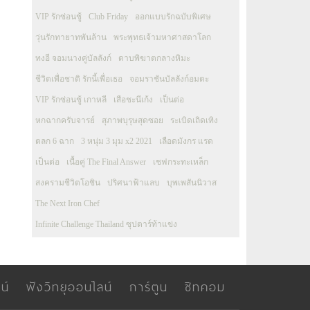
VIP รักซ่อนชู้
Club Friday
ออกแบบรักฉบับพิเศษ
วุ่นรักทายาทพันล้าน
พระพุทธเจ้ามหาศาสดาโลก
ทงอี จอมนางคู่บัลลังก์
ดาบพิฆาตกลางหิมะ
ชีวิตเพื่อชาติ รักนี้เพื่อเธอ
จอมราชันบัลลังก์อมตะ
VIP รักซ่อนชู้ เกาหลี
เสือชะนีเก้ง
เป็นต่อ
หกฉากครับจารย์
สุภาพบุรุษสุดซอย
ระเบิดเถิดเทิง
ตลก 6 ฉาก
3 หนุ่ม 3 มุม x2 2021
เลือดมังกร แรด
เป็นต่อ
เนื้อคู่ The Final Answer
เชฟกระทะเหล็ก
สงครามชีวิตโอชิน
ปริศนาฟ้าแลบ
บุพเพสันนิวาส
The Next Iron Chef
Infinite Challenge Thailand ซุปตาร์ท้าแข่ง
น์
ฟังวิทยุออนไลน์
การ์ตูน
ซิทคอม