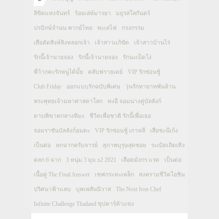
ลิขิตแห่งจันทร์
ร้อยเล่ห์มารยา
มธุรสโลกันตร์
ปรปักษ์จำนน พากย์ไทย
ทะเลไฟ
กรงกรรม
เสือตัดสิงห์ลิงหลอกเจ้า
เจ้าสาวแก้ขัด
เจ้าสาวบ้านไร่
รักนี้เจ้านายจอง
รักนี้เจ้านายจอง
รักนะเป็ดโง่
พี่ว้ากคะรักหนูได้มั้ย
คลับฟรายเดย์
VIP รักซ่อนชู้
Club Friday
ออกแบบรักฉบับพิเศษ
วุ่นรักทายาทพันล้าน
พระพุทธเจ้ามหาศาสดาโลก
ทงอี จอมนางคู่บัลลังก์
ดาบพิฆาตกลางหิมะ
ชีวิตเพื่อชาติ รักนี้เพื่อเธอ
จอมราชันบัลลังก์อมตะ
VIP รักซ่อนชู้ เกาหลี
เสือชะนีเก้ง
เป็นต่อ
หกฉากครับจารย์
สุภาพบุรุษสุดซอย
ระเบิดเถิดเทิง
ตลก 6 ฉาก
3 หนุ่ม 3 มุม x2 2021
เลือดมังกร แรด
เป็นต่อ
เนื้อคู่ The Final Answer
เชฟกระทะเหล็ก
สงครามชีวิตโอชิน
ปริศนาฟ้าแลบ
บุพเพสันนิวาส
The Next Iron Chef
Infinite Challenge Thailand ซุปตาร์ท้าแข่ง