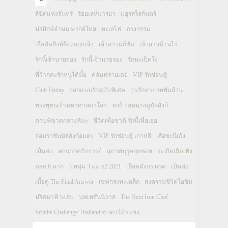
ลิขิตแห่งจันทร์
ร้อยเล่ห์มารยา
มธุรสโลกันตร์
ปรปักษ์จำนน พากย์ไทย
ทะเลไฟ
กรงกรรม
เสือตัดสิงห์ลิงหลอกเจ้า
เจ้าสาวแก้ขัด
เจ้าสาวบ้านไร่
รักนี้เจ้านายจอง
รักนี้เจ้านายจอง
รักนะเป็ดโง่
พี่ว้ากคะรักหนูได้มั้ย
คลับฟรายเดย์
VIP รักซ่อนชู้
Club Friday
ออกแบบรักฉบับพิเศษ
วุ่นรักทายาทพันล้าน
พระพุทธเจ้ามหาศาสดาโลก
ทงอี จอมนางคู่บัลลังก์
ดาบพิฆาตกลางหิมะ
ชีวิตเพื่อชาติ รักนี้เพื่อเธอ
จอมราชันบัลลังก์อมตะ
VIP รักซ่อนชู้ เกาหลี
เสือชะนีเก้ง
เป็นต่อ
หกฉากครับจารย์
สุภาพบุรุษสุดซอย
ระเบิดเถิดเทิง
ตลก 6 ฉาก
3 หนุ่ม 3 มุม x2 2021
เลือดมังกร แรด
เป็นต่อ
เนื้อคู่ The Final Answer
เชฟกระทะเหล็ก
สงครามชีวิตโอชิน
ปริศนาฟ้าแลบ
บุพเพสันนิวาส
The Next Iron Chef
Infinite Challenge Thailand ซุปตาร์ท้าแข่ง