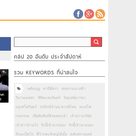
คลิป 20 อันดับ ประจำสัปดาห์
รวม KEYWORDS ที่น่าสนใจ
เพลิงบุญ
สามีตีตรา
สงครามนางฟ้า
Pun
วิมานเมขลา
ลิขิตแห่งจันทร์
ร้อยเล่ห์มารยา
3
มธุรสโลกันตร์
ปรปักษ์จำนน พากย์ไทย
ทะเลไฟ
กรงกรรม
เสือตัดสิงห์ลิงหลอกเจ้า
เจ้าสาวแก้ขัด
เจ้าสาวบ้านไร่
รักนี้เจ้านายจอง
รักนี้เจ้านายจอง
รักนะเป็ดโง่
พี่ว้ากคะรักหนูได้มั้ย
คลับฟรายเดย์