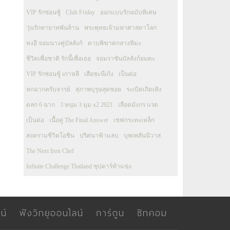
VIP รักซ่อนชู้
Club Friday
ออกแบบรักฉบับพิเศษ
วุ่นรักทายาทพันล้าน
พระพุทธเจ้ามหาศาสดาโลก
ทงอี จอมนางคู่บัลลังก์
ดาบพิฆาตกลางหิมะ
ชีวิตเพื่อชาติ รักนี้เพื่อเธอ
จอมราชันบัลลังก์อมตะ
VIP รักซ่อนชู้ เกาหลี
เสือชะนีเก้ง
เป็นต่อ
หกฉากครับจารย์
สุภาพบุรุษสุดซอย
ระเบิดเถิดเทิง
ตลก 6 ฉาก
3 หนุ่ม 3 มุม x2 2021
เลือดมังกร แรด
เป็นต่อ
เนื้อคู่ The Final Answer
เชฟกระทะเหล็ก
สงครามชีวิตโอชิน
ปริศนาฟ้าแลบ
บุพเพสันนิวาส
The Next Iron Chef
Infinite Challenge Thailand ซุปตาร์ท้าแข่ง
น์
ฟังวิทยุออนไลน์
การ์ตูน
ซิทคอม