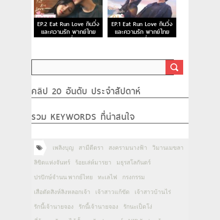
EP.2 Eat Run Love กินวิ่ง
EP.1 Eat Run Love กินวิ่ง
และความรัก พากย์ไทย
และความรัก พากย์ไทย
ตอนที่ 2
ตอนที่ 1
คลิป 20 อันดับ ประจำสัปดาห์
รวม KEYWORDS ที่น่าสนใจ
เพลิงบุญ
สามีตีตรา
สงครามนางฟ้า
วิมานเมขลา
ลิขิตแห่งจันทร์
ร้อยเล่ห์มารยา
มธุรสโลกันตร์
ปรปักษ์จำนน พากย์ไทย
ทะเลไฟ
กรงกรรม
เสือตัดสิงห์ลิงหลอกเจ้า
เจ้าสาวแก้ขัด
เจ้าสาวบ้านไร่
รักนี้เจ้านายจอง
รักนี้เจ้านายจอง
รักนะเป็ดโง่