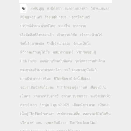
เพลิงบุญ
สามีตีตรา
สงครามนางฟ้า
วิมานเมขลา
ลิขิตแห่งจันทร์
ร้อยเล่ห์มารยา
มธุรสโลกันตร์
ปรปักษ์จำนน พากย์ไทย
ทะเลไฟ
กรงกรรม
เสือตัดสิงห์ลิงหลอกเจ้า
เจ้าสาวแก้ขัด
เจ้าสาวบ้านไร่
รักนี้เจ้านายจอง
รักนี้เจ้านายจอง
รักนะเป็ดโง่
พี่ว้ากคะรักหนูได้มั้ย
คลับฟรายเดย์
VIP รักซ่อนชู้
Club Friday
ออกแบบรักฉบับพิเศษ
วุ่นรักทายาทพันล้าน
พระพุทธเจ้ามหาศาสดาโลก
ทงอี จอมนางคู่บัลลังก์
ดาบพิฆาตกลางหิมะ
ชีวิตเพื่อชาติ รักนี้เพื่อเธอ
จอมราชันบัลลังก์อมตะ
VIP รักซ่อนชู้ เกาหลี
เสือชะนีเก้ง
เป็นต่อ
หกฉากครับจารย์
สุภาพบุรุษสุดซอย
ระเบิดเถิดเทิง
ตลก 6 ฉาก
3 หนุ่ม 3 มุม x2 2021
เลือดมังกร แรด
เป็นต่อ
เนื้อคู่ The Final Answer
เชฟกระทะเหล็ก
สงครามชีวิตโอชิน
ปริศนาฟ้าแลบ
บุพเพสันนิวาส
The Next Iron Chef