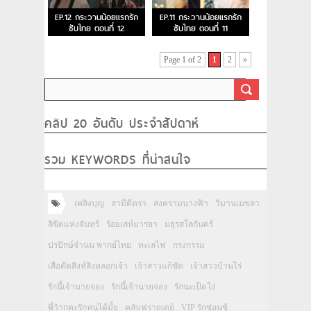
EP.12 กระวานน้อยแรกรัก
EP.11 กระวานน้อยแรกรัก
ซับไทย ตอนที่ 12
ซับไทย ตอนที่ 11
Page 1 of 2
1
2
»
คลิป 20 อันดับ ประจำสัปดาห์
รวม KEYWORDS ที่น่าสนใจ
เพลิงบุญ
สามีตีตรา
สงครามนางฟ้า
วิมานเมขลา
ลิขิตแห่งจันทร์
ร้อยเล่ห์มารยา
มธุรสโลกันตร์
ปรปักษ์จำนน พากย์ไทย
ทะเลไฟ
กรงกรรม
เสือตัดสิงห์ลิงหลอกเจ้า
เจ้าสาวแก้ขัด
เจ้าสาวบ้านไร่
รักนี้เจ้านายจอง
รักนี้เจ้านายจอง
รักนะเป็ดโง่
พี่ว้ากคะรักหนูได้มั้ย
คลับฟรายเดย์
VIP รักซ่อนชู้