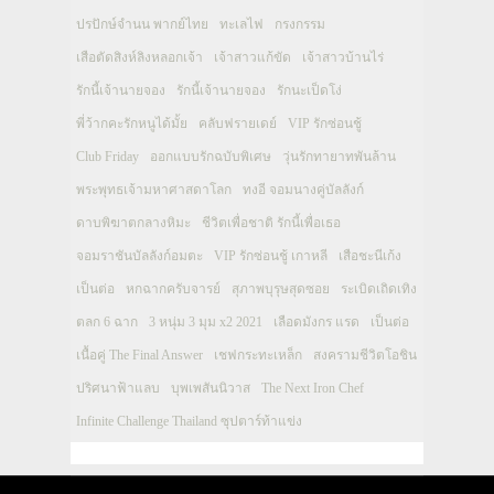
ปรปักษ์จำนน พากย์ไทย
ทะเลไฟ
กรงกรรม
เสือตัดสิงห์ลิงหลอกเจ้า
เจ้าสาวแก้ขัด
เจ้าสาวบ้านไร่
รักนี้เจ้านายจอง
รักนี้เจ้านายจอง
รักนะเป็ดโง่
พี่ว้ากคะรักหนูได้มั้ย
คลับฟรายเดย์
VIP รักซ่อนชู้
Club Friday
ออกแบบรักฉบับพิเศษ
วุ่นรักทายาทพันล้าน
พระพุทธเจ้ามหาศาสดาโลก
ทงอี จอมนางคู่บัลลังก์
ดาบพิฆาตกลางหิมะ
ชีวิตเพื่อชาติ รักนี้เพื่อเธอ
จอมราชันบัลลังก์อมตะ
VIP รักซ่อนชู้ เกาหลี
เสือชะนีเก้ง
เป็นต่อ
หกฉากครับจารย์
สุภาพบุรุษสุดซอย
ระเบิดเถิดเทิง
ตลก 6 ฉาก
3 หนุ่ม 3 มุม x2 2021
เลือดมังกร แรด
เป็นต่อ
เนื้อคู่ The Final Answer
เชฟกระทะเหล็ก
สงครามชีวิตโอชิน
ปริศนาฟ้าแลบ
บุพเพสันนิวาส
The Next Iron Chef
Infinite Challenge Thailand ซุปตาร์ท้าแข่ง