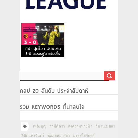
กีฬา สุดช็อค! วัตฟอร์ด
3-0 ลิเวอร์พูล แชมป์ไร้
พ่าย หายไปกับแตน !
คลิป 20 อันดับ ประจำสัปดาห์
รวม KEYWORDS ที่น่าสนใจ
เพลิงบุญ
สามีตีตรา
สงครามนางฟ้า
วิมานเมขลา
ลิขิตแห่งจันทร์
ร้อยเล่ห์มารยา
มธุรสโลกันตร์