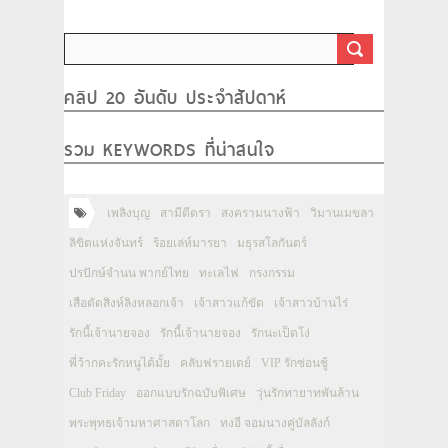
คลิป 20 อันดับ ประจำสัปดาห์
รวม KEYWORDS ที่น่าสนใจ
เพลิงบุญ
สามีตีตรา
สงครามนางฟ้า
วิมานเมขลา
ลิขิตแห่งจันทร์
ร้อยเล่ห์มารยา
มธุรสโลกันตร์
ปรปักษ์จำนน พากย์ไทย
ทะเลไฟ
กรงกรรม
เสือตัดสิงห์ลิงหลอกเจ้า
เจ้าสาวแก้ขัด
เจ้าสาวบ้านไร่
รักนี้เจ้านายจอง
รักนี้เจ้านายจอง
รักนะเป็ดโง่
พี่ว้ากคะรักหนูได้มั้ย
คลับฟรายเดย์
VIP รักซ่อนชู้
Club Friday
ออกแบบรักฉบับพิเศษ
วุ่นรักทายาทพันล้าน
พระพุทธเจ้ามหาศาสดาโลก
ทงอี จอมนางคู่บัลลังก์