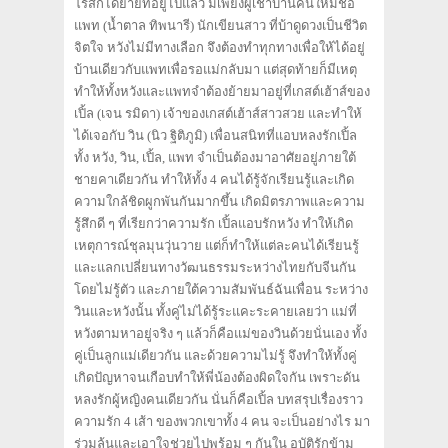
โรสก็ได้ย้ายที่อยู่ไปแล้ว มีเพียงผู้เช่าบ้านคนใหม่ชื่อ
แพท (น้ำตาล ทิพนารี) นักเขียนสาว ที่บ้าดูดวงเป็นชีวิต
จิตใจ หวังไม่มีทางเลือก จึงต้องทำทุกทางเพื่อให้ได้อยู่
บ้านเดียวกับแพทเพื่อรอแม่กลับมา แต่สุดท้ายก็มีเหตุ
ทำให้ทั้งหวังและแพทจำต้องย้ายมาอยู่ที่เกสต์เฮ้าส์ของ
เปิ้ล (เจน รมิดา) เจ้าของเกสต์เฮ้าส์สาวสวย และทำให้
ได้เจอกับ วิน (นิว ฐิติภูมิ) เพื่อนสนิทที่แอบหลงรักเปิ้ล
ทั้ง หวัง, วิน, เปิ้ล, แพท จำเป็นต้องมาอาศัยอยู่ภายใต้
ชายคาเดียวกัน ทำให้ทั้ง 4 คนได้รู้จักเรียนรู้และเกิด
ความใกล้ชิดผูกพันกันมากขึ้น เกิดมิตรภาพและความ
รู้สึกดี ๆ ที่เรียกว่าความรัก เปิ้ลแอบรักหวัง ทำให้เกิด
เหตุการณ์ชุลมุนวุ่นวาย แต่ก็ทำให้แต่ละคนได้เรียนรู้
และแลกเปลี่ยนทางวัฒนธรรมระหว่างไทยกับจีนกัน
โดยไม่รู้ตัว และภายใต้ความสัมพันธ์ฉันเพื่อน ระหว่าง
วินและหวังนั้น ทั้งคู่ไม่ได้รู้ระแคะระคายเลยว่า แม่ที่
หวังตามหาอยู่จริง ๆ แล้วก็คือแม่ของวินด้วยนั่นเอง ทั้ง
คู่เป็นลูกแม่เดียวกัน และด้วยความไม่รู้ จึงทำให้ทั้งคู่
เกิดปัญหาจนเกือบทำให้พี่น้องต้องผิดใจกัน เพราะดัน
หลงรักผู้หญิงคนเดียวกัน นั่นก็คือเปิ้ล บทสรุปเรื่องราว
ความรัก 4 เส้า ของพวกเขาทั้ง 4 คน จะเป็นอย่างไร มา
ร่วมลุ้นและเอาใจช่วยไปพร้อม ๆ กันใน อุบัติรักข้าม