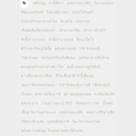
เพลิงบุญ
สามีตีตรา
สงครามนางฟ้า
วิมานเมขลา
ลิขิตแห่งจันทร์
ร้อยเล่ห์มารยา
มธุรสโลกันตร์
ปรปักษ์จำนน พากย์ไทย
ทะเลไฟ
กรงกรรม
เสือตัดสิงห์ลิงหลอกเจ้า
เจ้าสาวแก้ขัด
เจ้าสาวบ้านไร่
รักนี้เจ้านายจอง
รักนี้เจ้านายจอง
รักนะเป็ดโง่
พี่ว้ากคะรักหนูได้มั้ย
คลับฟรายเดย์
VIP รักซ่อนชู้
Club Friday
ออกแบบรักฉบับพิเศษ
วุ่นรักทายาทพันล้าน
พระพุทธเจ้ามหาศาสดาโลก
ทงอี จอมนางคู่บัลลังก์
ดาบพิฆาตกลางหิมะ
ชีวิตเพื่อชาติ รักนี้เพื่อเธอ
จอมราชันบัลลังก์อมตะ
VIP รักซ่อนชู้ เกาหลี
เสือชะนีเก้ง
เป็นต่อ
หกฉากครับจารย์
สุภาพบุรุษสุดซอย
ระเบิดเถิดเทิง
ตลก 6 ฉาก
3 หนุ่ม 3 มุม x2 2021
เลือดมังกร แรด
เป็นต่อ
เนื้อคู่ The Final Answer
เชฟกระทะเหล็ก
สงครามชีวิตโอชิน
ปริศนาฟ้าแลบ
บุพเพสันนิวาส
The Next Iron Chef
Infinite Challenge Thailand ซุปตาร์ท้าแข่ง