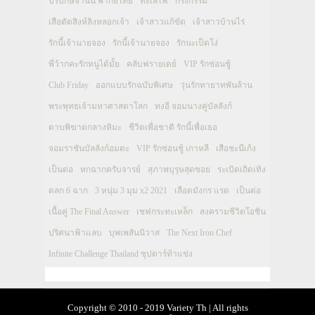
ปรปักษ์จำนน พากย์ไทย
ทะเลไฟ
กรงกรรม
เสือตัดสิงห์ลิงหลอกเจ้า
เจ้าสาวแก้ขัด
เจ้าสาวบ้านไร่
รักนี้เจ้านายจอง
รักนี้เจ้านายจอง
รักนะเป็ดโง่
พี่ว้ากคะรักหนูได้มั้ย
คลับฟรายเดย์
VIP รักซ่อนชู้
Club Friday
ออกแบบรักฉบับพิเศษ
วุ่นรักทายาทพันล้าน
พระพุทธเจ้ามหาศาสดาโลก
ทงอี จอมนางคู่บัลลังก์
ดาบพิฆาตกลางหิมะ
ชีวิตเพื่อชาติ รักนี้เพื่อเธอ
จอมราชันบัลลังก์อมตะ
VIP รักซ่อนชู้ เกาหลี
เสือชะนีเก้ง
เป็นต่อ
หกฉากครับจารย์
สุภาพบุรุษสุดซอย
ระเบิดเถิดเทิง
ตลก 6 ฉาก
3 หนุ่ม 3 มุม x2 2021
เลือดมังกร แรด
เป็นต่อ
เนื้อคู่ The Final Answer
เชฟกระทะเหล็ก
สงครามชีวิตโอชิน
ปริศนาฟ้าแลบ
บุพเพสันนิวาส
The Next Iron Chef
Infinite Challenge Thailand ซุปตาร์ท้าแข่ง
Copyright © 2010 - 2019 Variety Th | All rights