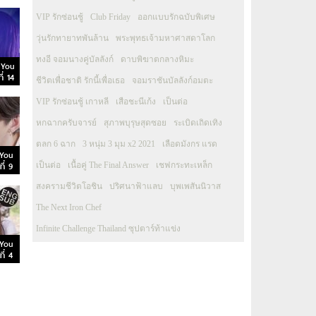
VIP รักซ่อนชู้
Club Friday
ออกแบบรักฉบับพิเศษ
วุ่นรักทายาทพันล้าน
พระพุทธเจ้ามหาศาสดาโลก
ทงอี จอมนางคู่บัลลังก์
ดาบพิฆาตกลางหิมะ
e You
ี่ 14
ชีวิตเพื่อชาติ รักนี้เพื่อเธอ
จอมราชันบัลลังก์อมตะ
VIP รักซ่อนชู้ เกาหลี
เสือชะนีเก้ง
เป็นต่อ
หกฉากครับจารย์
สุภาพบุรุษสุดซอย
ระเบิดเถิดเทิง
ตลก 6 ฉาก
3 หนุ่ม 3 มุม x2 2021
เลือดมังกร แรด
 You
ี่ 9
เป็นต่อ
เนื้อคู่ The Final Answer
เชฟกระทะเหล็ก
สงครามชีวิตโอชิน
ปริศนาฟ้าแลบ
บุพเพสันนิวาส
The Next Iron Chef
Infinite Challenge Thailand ซุปตาร์ท้าแข่ง
 You
ี่ 4