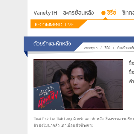
VarietyTH
ละครย้อนหลัง
ซีรี่ย์
ซิทค
RECOMMEND TIME
ด้วยรักและหักหลัง
VarietyTh
/
ซีรี่ย์
/
ด้วยรักและหั
ชื
รักอยู่ประตูถัดไป
ชื
ซีรีย์เกาหลี Love Next D
คำท
Duai Rak Lae Hak Lang ด้วยรักและหักหลัง เรื่องราวความรัก 
ตัว ยังไม่น่ากลัว เท่าเพื่อนชั่วข้างกาย