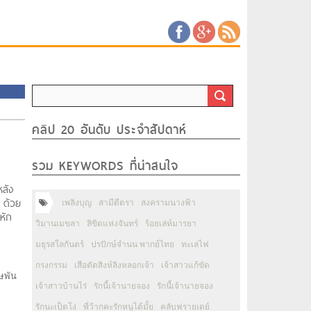
คลิป 20 อันดับ ประจำสัปดาห์
รวม KEYWORDS ที่น่าสนใจ
หลัง
, ด้วย
เพลิงบุญ
สามีตีตรา
สงครามนางฟ้า
ะหัก
วิมานเมขลา
ลิขิตแห่งจันทร์
ร้อยเล่ห์มารยา
มธุรสโลกันตร์
ปรปักษ์จำนน พากย์ไทย
ทะเลไฟ
กรงกรรม
เสือตัดสิงห์ลิงหลอกเจ้า
เจ้าสาวแก้ขัด
ิษพัน
เจ้าสาวบ้านไร่
รักนี้เจ้านายจอง
รักนี้เจ้านายจอง
รักนะเป็ดโง่
พี่ว้ากคะรักหนูได้มั้ย
คลับฟรายเดย์