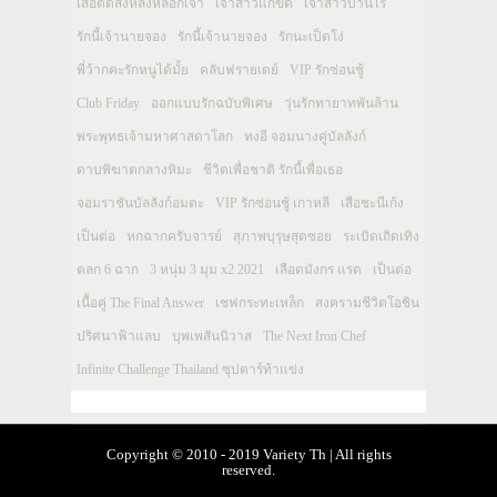
เสือตัดสิงห์ลิงหลอกเจ้า
เจ้าสาวแก้ขัด
เจ้าสาวบ้านไร่
รักนี้เจ้านายจอง
รักนี้เจ้านายจอง
รักนะเป็ดโง่
พี่ว้ากคะรักหนูได้มั้ย
คลับฟรายเดย์
VIP รักซ่อนชู้
Club Friday
ออกแบบรักฉบับพิเศษ
วุ่นรักทายาทพันล้าน
พระพุทธเจ้ามหาศาสดาโลก
ทงอี จอมนางคู่บัลลังก์
ดาบพิฆาตกลางหิมะ
ชีวิตเพื่อชาติ รักนี้เพื่อเธอ
จอมราชันบัลลังก์อมตะ
VIP รักซ่อนชู้ เกาหลี
เสือชะนีเก้ง
เป็นต่อ
หกฉากครับจารย์
สุภาพบุรุษสุดซอย
ระเบิดเถิดเทิง
ตลก 6 ฉาก
3 หนุ่ม 3 มุม x2 2021
เลือดมังกร แรด
เป็นต่อ
เนื้อคู่ The Final Answer
เชฟกระทะเหล็ก
สงครามชีวิตโอชิน
ปริศนาฟ้าแลบ
บุพเพสันนิวาส
The Next Iron Chef
Infinite Challenge Thailand ซุปตาร์ท้าแข่ง
Copyright © 2010 - 2019 Variety Th | All rights
reserved.