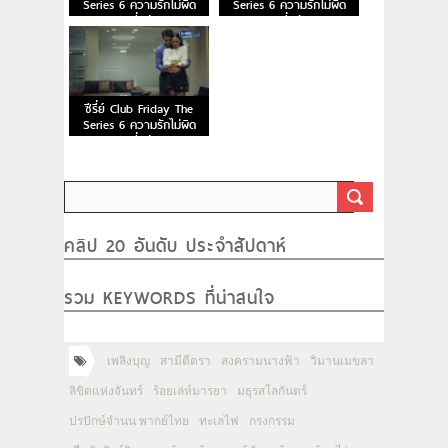
Series 6 ความรักไม่ผิด
Series 6 ความรักไม่ผิด
ตอน ผิดที่…รักคนผิด
ตอน ผิดที่…รักคนผิด
[EP.3/4]
[EP.2/4]
ซีรี่ย์ Club Friday The
Series 6 ความรักไม่ผิด
ตอน ผิดที่…รักคนผิด
[EP.1/4]
คลิป 20 อันดับ ประจำสัปดาห์
รวม KEYWORDS ที่น่าสนใจ
เพลิงบุญ
สามีตีตรา
สงครามนางฟ้า
วิมานเมขลา
ลิขิตแห่งจันทร์
ร้อยเล่ห์มารยา
มธุรสโลกันตร์
ปรปักษ์จำนน พากย์ไทย
ทะเลไฟ
กรงกรรม