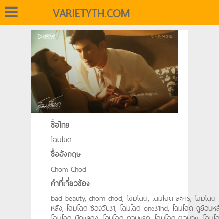
VARIETYTH.COM
ชื่อไทย
โฉมโฉด
ชื่ออังกฤษ
Chom Chod
คำที่เกี่ยวข้อง
bad beauty, chom chod, โฉมโฉด, โฉมโฉด ละคร, โฉมโฉด 
หลัง, โฉมโฉด ช่องวัน31, โฉมโฉด one31hd, โฉมโฉด ดูย้อนหลั
โฉมโฉด นักแสดง, โฉมโฉด ตอนแรก, โฉมโฉด ตอนจบ, โฉมโ