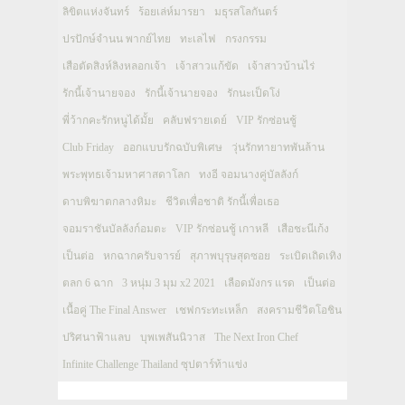
ลิขิตแห่งจันทร์
ร้อยเล่ห์มารยา
มธุรสโลกันตร์
ปรปักษ์จำนน พากย์ไทย
ทะเลไฟ
กรงกรรม
เสือตัดสิงห์ลิงหลอกเจ้า
เจ้าสาวแก้ขัด
เจ้าสาวบ้านไร่
รักนี้เจ้านายจอง
รักนี้เจ้านายจอง
รักนะเป็ดโง่
พี่ว้ากคะรักหนูได้มั้ย
คลับฟรายเดย์
VIP รักซ่อนชู้
Club Friday
ออกแบบรักฉบับพิเศษ
วุ่นรักทายาทพันล้าน
พระพุทธเจ้ามหาศาสดาโลก
ทงอี จอมนางคู่บัลลังก์
ดาบพิฆาตกลางหิมะ
ชีวิตเพื่อชาติ รักนี้เพื่อเธอ
จอมราชันบัลลังก์อมตะ
VIP รักซ่อนชู้ เกาหลี
เสือชะนีเก้ง
เป็นต่อ
หกฉากครับจารย์
สุภาพบุรุษสุดซอย
ระเบิดเถิดเทิง
ตลก 6 ฉาก
3 หนุ่ม 3 มุม x2 2021
เลือดมังกร แรด
เป็นต่อ
เนื้อคู่ The Final Answer
เชฟกระทะเหล็ก
สงครามชีวิตโอชิน
ปริศนาฟ้าแลบ
บุพเพสันนิวาส
The Next Iron Chef
Infinite Challenge Thailand ซุปตาร์ท้าแข่ง