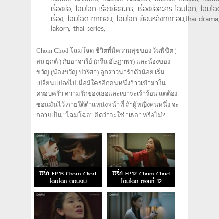
เรื่องย่อ, โฉมโฉด เรื่องย่อละคร, เรื่องย่อละคร โฉมโฉด, โฉมโฉ
เรื่อง, โฉมโฉด ทุกตอน, โฉมโฉด ย้อนหลังทุกตอน,thai drama,
lakorn, thai series,
Chom Chod โฉมโฉด ชีวิตที่มีความสุขของ วันพิชิต (
สน ยุกต์ ) กับอาจารีย์ (กรีน อัษฎาพร) และน้องของ
ขวัญ (น้องขวัญ ปวริศา) ลูกสาวน่ารักตัวน้อย เริ่ม
เปลี่ยนแปลงไปเมื่อมีใครอีกคนหนึ่งก้าวเข้ามาใน
ครอบครัว ความรักของเธอและเขาจะเร้าร้อน แต่ต้อง
ซ่อนมันไว้ ภายใต้ตำแหน่งหน้าที่ ถ้าผู้หญิงคนหนึ่ง จะ
กลายเป็น “โฉมโฉด” คิดว่าจะใช่ “เธอ” หรือไม่?
ซีรี่ย์ EP.13 Chom Chod
ซีรี่ย์ EP.12 Chom Chod
โฉมโฉด ตอนจบ
โฉมโฉด ตอนที่ 12