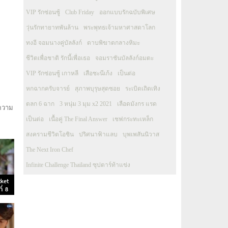
VIP รักซ่อนชู้
Club Friday
ออกแบบรักฉบับพิเศษ
วุ่นรักทายาทพันล้าน
พระพุทธเจ้ามหาศาสดาโลก
ทงอี จอมนางคู่บัลลังก์
ดาบพิฆาตกลางหิมะ
ชีวิตเพื่อชาติ รักนี้เพื่อเธอ
จอมราชันบัลลังก์อมตะ
VIP รักซ่อนชู้ เกาหลี
เสือชะนีเก้ง
เป็นต่อ
หกฉากครับจารย์
สุภาพบุรุษสุดซอย
ระเบิดเถิดเทิง
ตลก 6 ฉาก
3 หนุ่ม 3 มุม x2 2021
เลือดมังกร แรด
กความ
เป็นต่อ
เนื้อคู่ The Final Answer
เชฟกระทะเหล็ก
สงครามชีวิตโอชิน
ปริศนาฟ้าแลบ
บุพเพสันนิวาส
The Next Iron Chef
Infinite Challenge Thailand ซุปตาร์ท้าแข่ง
cket
ี่ 8