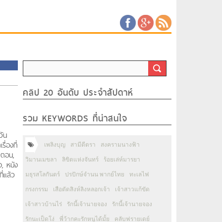
คลิป 20 อันดับ ประจำสัปดาห์
รวม KEYWORDS ที่น่าสนใจ
วัน
ื่องที่
เพลิงบุญ
สามีตีตรา
สงครามนางฟ้า
ุกตอน,
วิมานเมขลา
ลิขิตแห่งจันทร์
ร้อยเล่ห์มารยา
ง, หนัง
ที่แล้ว
มธุรสโลกันตร์
ปรปักษ์จำนน พากย์ไทย
ทะเลไฟ
กรงกรรม
เสือตัดสิงห์ลิงหลอกเจ้า
เจ้าสาวแก้ขัด
เจ้าสาวบ้านไร่
รักนี้เจ้านายจอง
รักนี้เจ้านายจอง
รักนะเป็ดโง่
พี่ว้ากคะรักหนูได้มั้ย
คลับฟรายเดย์