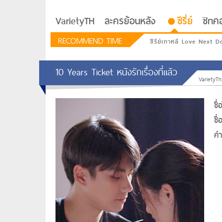
VarietyTH
ละครย้อนหลัง
ซีรี่ย์
ซิทค
RECOMMEND TIME
ซีรีย์เกาหลี Love Next D
10 Years Ticket หนังรักเรื่องที่แล้ว
VarietyTh
ชื
ชื
คำท
รักอยู่ประตูถัดไป