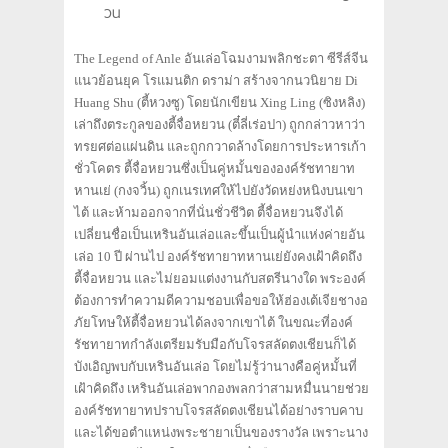
วน
The Legend of Anle อันเล่อโฉมงามพลิกชะตา ซีรีส์จีน
แนวย้อนยุค โรแมนติก ดราม่า สร้างจากนวนิยาย Di
Huang Shu (ตี้หวงซู) โดยนักเขียน Xing Ling (ซิงหลิง)
เล่าถึงตระกูลของตี้จื่อหยวน (ตี๋ลี่เร่อปา) ถูกกล่าวหาว่า
ทรยศต่อแผ่นดิน และถูกกวาดล้างโดยการประหารเก้า
ชั่วโคตร ตี้จื่อหยวนซึ่งเป็นคู่หมั้นขององค์รัชทายาท
หานเย่ (กงจวิ้น) ถูกเนรเทศให้ไปยังวัดหย่งหนิงบนเขา
ไต้ และห้ามออกจากที่นั่นชั่วชีวิต ตี้จื่อหยวนจึงได้
เปลี่ยนชื่อเป็นเหรินอันเล่อและขึ้นเป็นผู้นำแห่งค่ายอัน
เล่อ 10 ปี ผ่านไป องค์รัชทายาทหานเย่ยังคงเฝ้าคิดถึง
ตี้จื่อหยวน และไม่ยอมแต่งงานกับสตรีนางใด พระองค์
ต้องการทำความดีความชอบเพื่อขอให้ฮ่องเต้เจียชางอ
ภัยโทษให้ตี้จื่อหยวนได้ลงจากเขาไต้ ในขณะที่องค์
รัชทายาทกำลังเตรียมรับมือกับโจรสลัดตงเชียนก็ได้
บังเอิญพบกับเหรินอันเล่อ โดยไม่รู้ว่านางคือคู่หมั้นที่
เฝ้าคิดถึง เหรินอันเล่อพากองพลกว่าสามหมื่นนายช่วย
องค์รัชทายาทปราบโจรสลัดตงเชียนได้อย่างราบคาบ
และได้ขอตำแหน่งพระชายาเป็นของรางวัล เพราะนาง