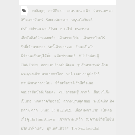
เพลิงบุญ
สามีตีตรา
สงครามนางฟ้า
วิมานเมขลา
ลิขิตแห่งจันทร์
ร้อยเล่ห์มารยา
มธุรสโลกันตร์
ปรปักษ์จำนน พากย์ไทย
ทะเลไฟ
กรงกรรม
เสือตัดสิงห์ลิงหลอกเจ้า
เจ้าสาวแก้ขัด
เจ้าสาวบ้านไร่
รักนี้เจ้านายจอง
รักนี้เจ้านายจอง
รักนะเป็ดโง่
พี่ว้ากคะรักหนูได้มั้ย
คลับฟรายเดย์
VIP รักซ่อนชู้
Club Friday
ออกแบบรักฉบับพิเศษ
วุ่นรักทายาทพันล้าน
พระพุทธเจ้ามหาศาสดาโลก
ทงอี จอมนางคู่บัลลังก์
ดาบพิฆาตกลางหิมะ
ชีวิตเพื่อชาติ รักนี้เพื่อเธอ
จอมราชันบัลลังก์อมตะ
VIP รักซ่อนชู้ เกาหลี
เสือชะนีเก้ง
เป็นต่อ
หกฉากครับจารย์
สุภาพบุรุษสุดซอย
ระเบิดเถิดเทิง
ตลก 6 ฉาก
3 หนุ่ม 3 มุม x2 2021
เลือดมังกร แรด
เป็นต่อ
เนื้อคู่ The Final Answer
เชฟกระทะเหล็ก
สงครามชีวิตโอชิน
ปริศนาฟ้าแลบ
บุพเพสันนิวาส
The Next Iron Chef