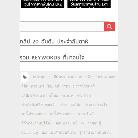
วุ่นรักทายาทพันล้าน EP.2
วุ่นรักทายาทพันล้าน EP.1
หยุดหัวใจนายไฮโซ ตอนที่
หยุดหัวใจนายไฮโซ ตอนที่ 1
2
คลิป 20 อันดับ ประจำสัปดาห์
รวม KEYWORDS ที่น่าสนใจ
เพลิงบุญ
สามีตีตรา
สงครามนางฟ้า
วิมานเมขลา
ลิขิตแห่งจันทร์
ร้อยเล่ห์มารยา
มธุรสโลกันตร์
ปรปักษ์จำนน พากย์ไทย
ทะเลไฟ
กรงกรรม
เสือตัดสิงห์ลิงหลอกเจ้า
เจ้าสาวแก้ขัด
เจ้าสาวบ้านไร่
รักนี้เจ้านายจอง
รักนี้เจ้านายจอง
รักนะเป็ดโง่
พี่ว้ากคะรักหนูได้มั้ย
คลับฟรายเดย์
VIP รักซ่อนชู้
Club Friday
ออกแบบรักฉบับพิเศษ
วุ่นรักทายาทพันล้าน