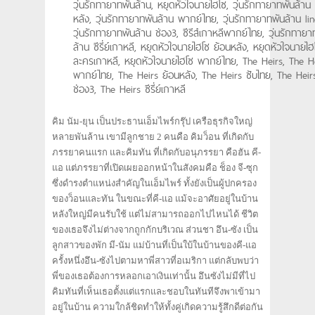
วุ่นรักทายาทพันล้าน, หยุดหัวใจนายไฮโซ, วุ่นรักทายาทพันล้าน
หลัง, วุ่นรักทายาทพันล้าน พากย์ไทย, วุ่นรักทายาทพันล้าน lin
วุ่นรักทายาทพันล้าน ช่อง3, ซีรีส์เกาหลีพากย์ไทย, วุ่นรักทายา
ล้าน ซีรี่ย์เกาหลี, หยุดหัวใจนายไฮโซ ย้อนหลัง, หยุดหัวใจนายไฮ
ละครเกาหลี, หยุดหัวใจนายไฮโซ พากย์ไทย, The Heirs, The H
พากย์ไทย, The Heirs ย้อนหลัง, The Heirs ซับไทย, The Heir
ช่อง3, The Heirs ซีรี่ย์เกาหลี
คิม นัม-ยุน เป็นประธานเอ็มไพร์กรุ๊ป เครือธุรกิจใหญ่
หลายพันล้าน เขามีลูกชาย 2 คนคือ คิมว็อน ที่เกิดกับ
ภรรยาคนแรก และคิมทัน ที่เกิดกับอนุภรรยา คือฮัน คี-
แอ แต่ภรรยาที่เปิดเผยออกหน้าในสังคมคือ ช็อง จี-ซุก
ซึ่งดำรงตำแหน่งสำคัญในเอ็มไพร์ ทั้งยังเป็นผู้ปกครอง
ของว็อนและทัน ในขณะที่คี-แอ แม้จะอาศัยอยู่ในบ้าน
หลังใหญ่มีคนรับใช้ แต่ไม่สามารถออกไปไหนได้ ชีวิต
ของเธอจึงไม่ต่างจากถูกกักบริเวณ ส่วนชา อึน-ซัง เป็น
ลูกสาวของพัก มี-นัม แม่บ้านที่เป็นใบ้ในบ้านของคี-แอ
ครั้งหนึ่งอึน-ซังไปตามหาพี่สาวที่อเมริกา แต่กลับพบว่า
พี่ของเธอต้องการหลอกเอาเงินเท่านั้น อึนซังไม่มีที่ไป
คิมทันที่เห็นเธอตั้งแต่แรกและชอบในทันทีจึงพาเข้ามา
อยู่ในบ้าน ความใกล้ชิดทำให้ทั้งคู่เกิดความรู้สึกดีต่อกัน