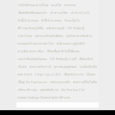
ปรปักษ์จำนน พากย์ไทย
ทะเลไฟ
กรงกรรม
เสือตัดสิงห์ลิงหลอกเจ้า
เจ้าสาวแก้ขัด
เจ้าสาวบ้านไร่
รักนี้เจ้านายจอง
รักนี้เจ้านายจอง
รักนะเป็ดโง่
พี่ว้ากคะรักหนูได้มั้ย
คลับฟรายเดย์
VIP รักซ่อนชู้
Club Friday
ออกแบบรักฉบับพิเศษ
วุ่นรักทายาทพันล้าน
พระพุทธเจ้ามหาศาสดาโลก
ทงอี จอมนางคู่บัลลังก์
ดาบพิฆาตกลางหิมะ
ชีวิตเพื่อชาติ รักนี้เพื่อเธอ
จอมราชันบัลลังก์อมตะ
VIP รักซ่อนชู้ เกาหลี
เสือชะนีเก้ง
เป็นต่อ
หกฉากครับจารย์
สุภาพบุรุษสุดซอย
ระเบิดเถิดเทิง
ตลก 6 ฉาก
3 หนุ่ม 3 มุม x2 2021
เลือดมังกร แรด
เป็นต่อ
เนื้อคู่ The Final Answer
เชฟกระทะเหล็ก
สงครามชีวิตโอชิน
ปริศนาฟ้าแลบ
บุพเพสันนิวาส
The Next Iron Chef
Infinite Challenge Thailand ซุปตาร์ท้าแข่ง