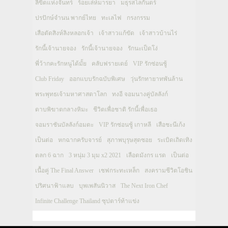
ลิขิตแห่งจันทร์
ร้อยเล่ห์มารยา
มธุรสโลกันตร์
ปรปักษ์จำนน พากย์ไทย
ทะเลไฟ
กรงกรรม
เสือตัดสิงห์ลิงหลอกเจ้า
เจ้าสาวแก้ขัด
เจ้าสาวบ้านไร่
รักนี้เจ้านายจอง
รักนี้เจ้านายจอง
รักนะเป็ดโง่
พี่ว้ากคะรักหนูได้มั้ย
คลับฟรายเดย์
VIP รักซ่อนชู้
Club Friday
ออกแบบรักฉบับพิเศษ
วุ่นรักทายาทพันล้าน
พระพุทธเจ้ามหาศาสดาโลก
ทงอี จอมนางคู่บัลลังก์
ดาบพิฆาตกลางหิมะ
ชีวิตเพื่อชาติ รักนี้เพื่อเธอ
จอมราชันบัลลังก์อมตะ
VIP รักซ่อนชู้ เกาหลี
เสือชะนีเก้ง
เป็นต่อ
หกฉากครับจารย์
สุภาพบุรุษสุดซอย
ระเบิดเถิดเทิง
ตลก 6 ฉาก
3 หนุ่ม 3 มุม x2 2021
เลือดมังกร แรด
เป็นต่อ
เนื้อคู่ The Final Answer
เชฟกระทะเหล็ก
สงครามชีวิตโอชิน
ปริศนาฟ้าแลบ
บุพเพสันนิวาส
The Next Iron Chef
Infinite Challenge Thailand ซุปตาร์ท้าแข่ง