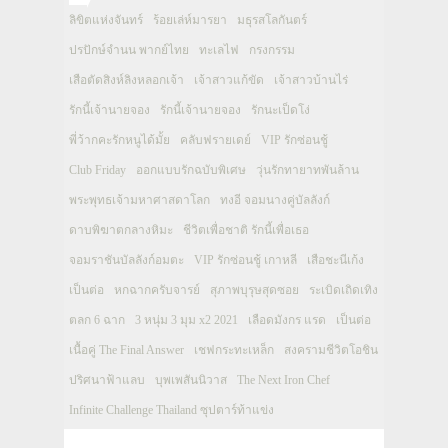
ลิขิตแห่งจันทร์
ร้อยเล่ห์มารยา
มธุรสโลกันตร์
ปรปักษ์จำนน พากย์ไทย
ทะเลไฟ
กรงกรรม
เสือตัดสิงห์ลิงหลอกเจ้า
เจ้าสาวแก้ขัด
เจ้าสาวบ้านไร่
รักนี้เจ้านายจอง
รักนี้เจ้านายจอง
รักนะเป็ดโง่
พี่ว้ากคะรักหนูได้มั้ย
คลับฟรายเดย์
VIP รักซ่อนชู้
Club Friday
ออกแบบรักฉบับพิเศษ
วุ่นรักทายาทพันล้าน
พระพุทธเจ้ามหาศาสดาโลก
ทงอี จอมนางคู่บัลลังก์
ดาบพิฆาตกลางหิมะ
ชีวิตเพื่อชาติ รักนี้เพื่อเธอ
จอมราชันบัลลังก์อมตะ
VIP รักซ่อนชู้ เกาหลี
เสือชะนีเก้ง
เป็นต่อ
หกฉากครับจารย์
สุภาพบุรุษสุดซอย
ระเบิดเถิดเทิง
ตลก 6 ฉาก
3 หนุ่ม 3 มุม x2 2021
เลือดมังกร แรด
เป็นต่อ
เนื้อคู่ The Final Answer
เชฟกระทะเหล็ก
สงครามชีวิตโอชิน
ปริศนาฟ้าแลบ
บุพเพสันนิวาส
The Next Iron Chef
Infinite Challenge Thailand ซุปตาร์ท้าแข่ง