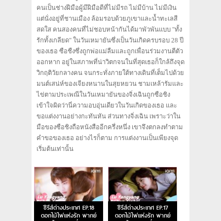
คนเป็นช่างฝีมือผู้มีฝีมือดีที่ไม่มีรถ ไม่มีบ้าน ไม่มีเงิน
แต่นั่งอยู่ที่ชานเมือง ล้อมรอบด้วยภูเขาและน้ำทะเลสี
สดใส คนสองคนที่ไม่ชอบหน้ากันได้มาพัวพันแบบ "ทั้ง
รักทั้งเกลียด" ในวันเหมายันซึ่งเป็นวันเกิดครบรอบ 28 ปี
ของเธอ ซือชืงซึ่งถูกพ่อแม่ลืมและถูกเพื่อนร่วมงานตีตัว
ออกหาก อยู่ในสภาพที่น่าวิตกจนในที่สุดเธอก็ใกล้ถึงจุด
วิกฤติวัยกลางคน จนกระทั่งภายใต้ทางเดินที่เต็มไปด้วย
มนต์เสน่ห์ของเจียงหนานในสุยหยวน ชามเหล้ารัมและ
ไข่ตามประเพณีในวันเหมายันของจิ่งเฉินถูกซือชิง
เข้าใจผิดว่านี่ความอบอุ่นเดียวในวันเกิดของเธอ และ
ขอแต่งงานอย่างกะทันหัน ส่วนทางจิ่งเฉิน เพราะว่าใน
มือของซือชิงถือหนังสืออีกครึ่งหนึ่ง เขาจึงตกลงทำตาม
คำขอของเธอ อย่างไรก็ตาม การแต่งงานเป็นเพียงจุด
เริ่มต้นเท่านั้น
ซีรีส์ต่างประเทศ EP.18
ซีรีส์ต่างประเทศ EP.17
ดอกไม้ไฟแห่งรัก พากย์
ดอกไม้ไฟแห่งรัก พากย์