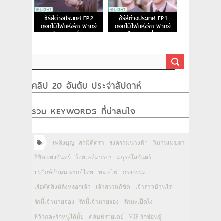
ซีรีส์ต่างประเทศ EP.2
ซีรีส์ต่างประเทศ EP.1
ดอกไม้ไฟแห่งรัก พากย์
ดอกไม้ไฟแห่งรัก พากย์
ไทย ตอนที่ 2
ไทย ตอนที่ 1
คลิป 20 อันดับ ประจำสัปดาห์
รวม KEYWORDS ที่น่าสนใจ
เพลิงบุญ
สามีตีตรา
สงครามนางฟ้า
วิมานเมขลา
ลิขิตแห่งจันทร์
ร้อยเล่ห์มารยา
มธุรสโลกันตร์
ปรปักษ์จำนน พากย์ไทย
ทะเลไฟ
กรงกรรม
เสือตัดสิงห์ลิงหลอกเจ้า
เจ้าสาวแก้ขัด
เจ้าสาวบ้านไร่
รักนี้เจ้านายจอง
รักนี้เจ้านายจอง
รักนะเป็ดโง่
พี่ว้ากคะรักหนูได้มั้ย
คลับฟรายเดย์
VIP รักซ่อนชู้