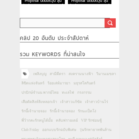
Proposal นัดบอดวุ่น ลุ้น
Proposal นัดบอดวุ่น ลุ้น
รักท่านประธาน EP.2 พากย์
รักท่านประธาน EP.1 พากย์
ไทย
ไทย
คลิป 20 อันดับ ประจำสัปดาห์
รวม KEYWORDS ที่น่าสนใจ
เพลิงบุญ
สามีตีตรา
สงครามนางฟ้า
วิมานเมขลา
ลิขิตแห่งจันทร์
ร้อยเล่ห์มารยา
มธุรสโลกันตร์
ปรปักษ์จำนน พากย์ไทย
ทะเลไฟ
กรงกรรม
เสือตัดสิงห์ลิงหลอกเจ้า
เจ้าสาวแก้ขัด
เจ้าสาวบ้านไร่
รักนี้เจ้านายจอง
รักนี้เจ้านายจอง
รักนะเป็ดโง่
พี่ว้ากคะรักหนูได้มั้ย
คลับฟรายเดย์
VIP รักซ่อนชู้
Club Friday
ออกแบบรักฉบับพิเศษ
วุ่นรักทายาทพันล้าน