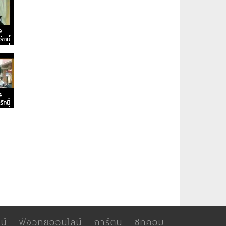
9
กนี้
อนที่
4
กนี้
อนที่
น์
ฟังวิทยุออนไลน์
การ์ตูน
ซิทคอม