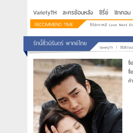
VarietyTH
ละครย้อนหลัง
ซีรี่ย์
ซิทคอม
RECOMMEND TIME
ซีรีย์เกาหลี Love Next D
รักนี้ชั่วนิรันดร์ พากย์ไทย
VarietyTh
/
ซีรีส์ต่า
ชื
ชื
คำท
รักอยู่ประตูถัดไป