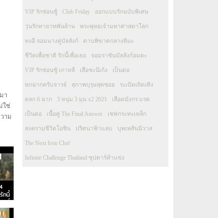
VIP รักซ่อนชู้
Club Friday
ออกแบบรักฉบับพิเศษ
วุ่นรักทายาทพันล้าน
พระพุทธเจ้ามหาศาสดาโลก
ทงอี จอมนางคู่บัลลังก์
ดาบพิฆาตกลางหิมะ
ชีวิตเพื่อชาติ รักนี้เพื่อเธอ
จอมราชันบัลลังก์อมตะ
VIP รักซ่อนชู้ เกาหลี
เสือชะนีเก้ง
เป็นต่อ
หกฉากครับจารย์
สุภาพบุรุษสุดซอย
ระเบิดเถิดเทิง
ตมา
ตลก 6 ฉาก
3 หนุ่ม 3 มุม x2 2021
เลือดมังกร แรด
่ใช่
เป็นต่อ
เนื้อคู่ The Final Answer
เชฟกระทะเหล็ก
ะความ
สงครามชีวิตโอชิน
ปริศนาฟ้าแลบ
บุพเพสันนิวาส
The Next Iron Chef
Infinite Challenge Thailand ซุปตาร์ท้าแข่ง
4
กนี้
อนที่