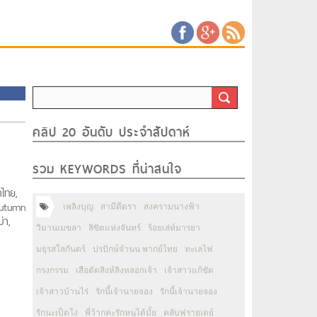
คลิป 20 อันดับ ประจำสัปดาห์
รวม KEYWORDS ที่น่าสนใจ
าคไทย,
Autumn
เพลิงบุญ
สามีตีตรา
สงครามนางฟ้า
่า,
วิมานเมขลา
ลิขิตแห่งจันทร์
ร้อยเล่ห์มารยา
มธุรสโลกันตร์
ปรปักษ์จำนน พากย์ไทย
ทะเลไฟ
กรงกรรม
เสือตัดสิงห์ลิงหลอกเจ้า
เจ้าสาวแก้ขัด
เจ้าสาวบ้านไร่
รักนี้เจ้านายจอง
รักนี้เจ้านายจอง
รักนะเป็ดโง่
พี่ว้ากคะรักหนูได้มั้ย
คลับฟรายเดย์