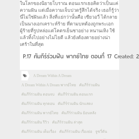
ในโลกของนิยายโบราณ ตอนแรกเธอคิดว่าเป็นแค่
ความฝัน แต่เมื่อความเจ็บปวดรู้สึกได้จริง เธอก็รู้ว่า
นี่ไม่ใช่ฝันแล้ว สิ่งที่แย่กว่านั้นคือ เซียวอวี่ ได้กลาย
เป็นนางเอกเคราะห์ร้าย ที่ตามบทต้องถูกพระเอก
ผู้ร้ายที่รูปหล่อแต่โคตรเย็นชาอย่าง หนานเหิง ใช้
แล้วทิ้งไปอย่างไม่ไยดี แล้วยังต้องตายอย่างน่า
เศร้าในที่สุด
P.17 คัมภีร์ร่วมฝัน พากย์ไทย ตอนที่ 17 Created: 
A Dream Within A Dream
A Dream Within A Dream พากย์ไทย
คัมภีร์ร่วมฝัน
คัมภีร์ร่วมฝัน ตอนจบ
คัมภีร์ร่วมฝัน ตอนแรก
คัมภีร์ร่วมฝัน ทุกตอน
คัมภีร์ร่วมฝัน นักแสดง
คัมภีร์ร่วมฝัน พากย์ไทย
คัมภีร์ร่วมฝัน ย้อนหลัง
คัมภีร์ร่วมฝัน รีวิว
คัมภีร์ร่วมฝัน ล่าสุด
คัมภีร์ร่วมฝัน เต็มเรื่อง
คัมภีร์ร่วมฝัน เรื่องย่อ
จูซวี่ตัน