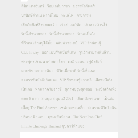
ลิขิตแห่งจันทร์
ร้อยเล่ห์มารยา
มธุรสโลกันตร์
ปรปักษ์จำนน พากย์ไทย
ทะเลไฟ
กรงกรรม
เสือตัดสิงห์ลิงหลอกเจ้า
เจ้าสาวแก้ขัด
เจ้าสาวบ้านไร่
รักนี้เจ้านายจอง
รักนี้เจ้านายจอง
รักนะเป็ดโง่
พี่ว้ากคะรักหนูได้มั้ย
คลับฟรายเดย์
VIP รักซ่อนชู้
Club Friday
ออกแบบรักฉบับพิเศษ
วุ่นรักทายาทพันล้าน
พระพุทธเจ้ามหาศาสดาโลก
ทงอี จอมนางคู่บัลลังก์
ดาบพิฆาตกลางหิมะ
ชีวิตเพื่อชาติ รักนี้เพื่อเธอ
จอมราชันบัลลังก์อมตะ
VIP รักซ่อนชู้ เกาหลี
เสือชะนีเก้ง
เป็นต่อ
หกฉากครับจารย์
สุภาพบุรุษสุดซอย
ระเบิดเถิดเทิง
ตลก 6 ฉาก
3 หนุ่ม 3 มุม x2 2021
เลือดมังกร แรด
เป็นต่อ
เนื้อคู่ The Final Answer
เชฟกระทะเหล็ก
สงครามชีวิตโอชิน
ปริศนาฟ้าแลบ
บุพเพสันนิวาส
The Next Iron Chef
Infinite Challenge Thailand ซุปตาร์ท้าแข่ง