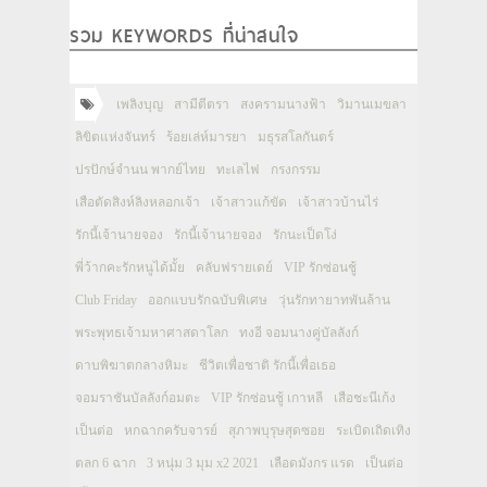
รวม KEYWORDS ที่น่าสนใจ
เพลิงบุญ
สามีตีตรา
สงครามนางฟ้า
วิมานเมขลา
ลิขิตแห่งจันทร์
ร้อยเล่ห์มารยา
มธุรสโลกันตร์
ปรปักษ์จำนน พากย์ไทย
ทะเลไฟ
กรงกรรม
เสือตัดสิงห์ลิงหลอกเจ้า
เจ้าสาวแก้ขัด
เจ้าสาวบ้านไร่
รักนี้เจ้านายจอง
รักนี้เจ้านายจอง
รักนะเป็ดโง่
พี่ว้ากคะรักหนูได้มั้ย
คลับฟรายเดย์
VIP รักซ่อนชู้
Club Friday
ออกแบบรักฉบับพิเศษ
วุ่นรักทายาทพันล้าน
พระพุทธเจ้ามหาศาสดาโลก
ทงอี จอมนางคู่บัลลังก์
ดาบพิฆาตกลางหิมะ
ชีวิตเพื่อชาติ รักนี้เพื่อเธอ
จอมราชันบัลลังก์อมตะ
VIP รักซ่อนชู้ เกาหลี
เสือชะนีเก้ง
เป็นต่อ
หกฉากครับจารย์
สุภาพบุรุษสุดซอย
ระเบิดเถิดเทิง
ตลก 6 ฉาก
3 หนุ่ม 3 มุม x2 2021
เลือดมังกร แรด
เป็นต่อ