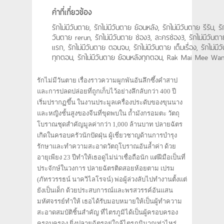
คำที่เกี่ยวข้อง
รักไม่มีวันตาย, รักไม่มีวันตาย ย้อนหลัง, รักไม่มีวันตาย รีรัน, รัก
วันตาย rerun, รักไม่มีวันตาย ช่อง3, ละครช่อง3, รักไม่มีวัน
แรก, รักไม่มีวันตาย ตอนจบ, รักไม่มีวันตาย เต็มเรื่อง, รักไม่มี
ทุกตอน, รักไม่มีวันตาย ย้อนหลังทุกตอน, Rak Mai Mee Wan
รักไม่มีวันตาย เรื่องราวความผูกพันอันลึกซึ้งคำสาป
และการปลดปล่อยที่ถูกเก็บไว้อย่างลึกลับกว่า 400 ปี
เริ่มปรากฏขึ้น ในงานประมูลเครื่องประดับของขุนนาง
และหญิงชั้นสูงของจีนที่ขุดพบใน ถ้ำมังกรอมตะ วัตถุ
โบราณชุดสำคัญมูลค่ากว่า 1,000 ล้านบาท ปลายฉัตร
เกิดในครอบครัวนักปัดฝุ่น ผู้เชี่ยวชาญด้านการบำรุง
รักษาและทำความสะอาดวัตถุโบราณอันล้ำค่า ด้วย
อายุเพียง 23 ปีทำให้เธอดูไม่น่าเชื่อถือนัก แต่ฝีมือเป็นที่
ประจักษ์ในวงการ ปลายฉัตรติดสอยห้อยตาม เปรม
(ภัทรวรรธน์ นาควิไลโรจน์) พ่อผู้ล่วงลับไปทำงานตั้งแต่
ยังเป็นเด็ก ด้วยประสบการณ์และพรสวรรค์อันแสน
มหัศจรรย์ทำให้ เธอได้รับมอบหมายให้เป็นผู้ทำความ
สะอาดสมบัติชิ้นสำคัญ ที่ไตรภูมิได้เป็นผู้ครอบครอง
ครอบครอง ยิ่งปลายฉัตรอยู่ใกล้ไตรภูมิมากเท่าไหร่