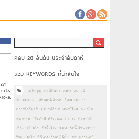
คลิป 20 อันดับ ประจำสัปดาห์
รวม KEYWORDS ที่น่าสนใจ
 เงา
ก ป้อง
เพลิงบุญ
สามีตีตรา
สงครามนางฟ้า
Asoke,
วิมานเมขลา
ลิขิตแห่งจันทร์
ร้อยเล่ห์มารยา
มธุรสโลกันตร์
ปรปักษ์จำนน พากย์ไทย
ทะเลไฟ
กรงกรรม
เสือตัดสิงห์ลิงหลอกเจ้า
เจ้าสาวแก้ขัด
เจ้าสาวบ้านไร่
รักนี้เจ้านายจอง
รักนี้เจ้านายจอง
รักนะเป็ดโง่
พี่ว้ากคะรักหนูได้มั้ย
คลับฟรายเดย์