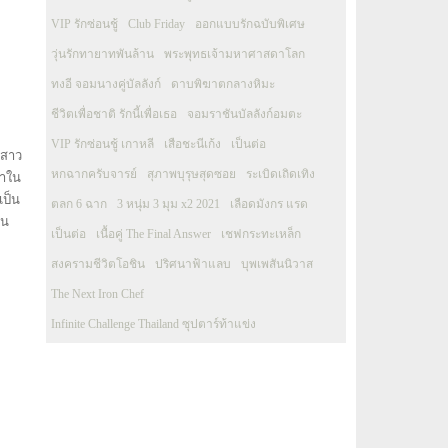
VIP รักซ่อนชู้
Club Friday
ออกแบบรักฉบับพิเศษ
วุ่นรักทายาทพันล้าน
พระพุทธเจ้ามหาศาสดาโลก
ทงอี จอมนางคู่บัลลังก์
ดาบพิฆาตกลางหิมะ
ชีวิตเพื่อชาติ รักนี้เพื่อเธอ
จอมราชันบัลลังก์อมตะ
VIP รักซ่อนชู้ เกาหลี
เสือชะนีเก้ง
เป็นต่อ
รสาว
หกฉากครับจารย์
สุภาพบุรุษสุดซอย
ระเบิดเถิดเทิง
มาใน
เป็น
ตลก 6 ฉาก
3 หนุ่ม 3 มุม x2 2021
เลือดมังกร แรด
วน
เป็นต่อ
เนื้อคู่ The Final Answer
เชฟกระทะเหล็ก
สงครามชีวิตโอชิน
ปริศนาฟ้าแลบ
บุพเพสันนิวาส
The Next Iron Chef
Infinite Challenge Thailand ซุปตาร์ท้าแข่ง