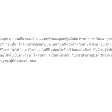
ะเป็นบุตรชายคนเดียวของเจ้าคุณมหัทธ์ฯและคุณหญิงทับทิม เขาคบหากับวิยะดา บุต
กันก่อนที่มนไทจะไปเรียนต่อต่างประเทศ วันหนึ่ง ปี่ เด็กหญิงอายุ 8 ขวบ แอบเข้า
ดขำไม่ได้ วิยะดาโกรธและไล่ตีปี่ แต่มนไทห้ามไว้และถามปี่อย่างใจดี จนรู้ว่าปี่
นอโศกไปเป็นอาหาร มนไทสงสารและให้เงินค่าขนมกับปี่ ซึ่งสำหรับปี่แล้วเงินจำน
ในฐานะผู้มีพระคุณของเธอ