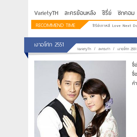
VarietyTH
ละครย้อนหลัง
ซีรี่ย์
ซิทคอม
RECOMMEND TIME
ซีรีย์เกาหลี Love Next D
เงาอโศก 2551
VarietyTh
/
ละครเก่า
/
เงาอโศก 2551
ชื
ชื
คำท
รักอยู่ประตูถัดไป