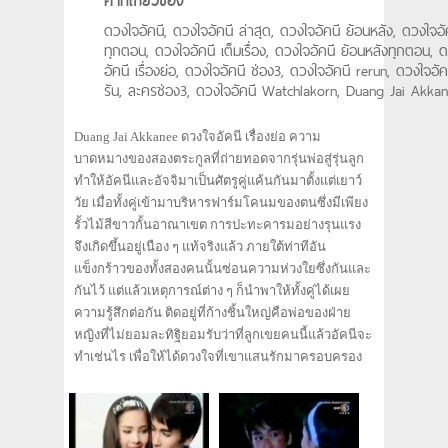
คำที่เกี่ยวข้อง
ดวงใจอัคนี, ดวงใจอัคนี ล่าสุด, ดวงใจอัคนี ย้อนหลัง, ดวงใจอั
ทุกตอน, ดวงใจอัคนี เต็มเรื่อง, ดวงใจอัคนี ย้อนหลังทุกตอน, 
อัคนี เรื่องย่อ, ดวงใจอัคนี ช่อง3, ดวงใจอัคนี rerun, ดวงใจอัคน
รัน, ละครช่อง3, ดวงใจอัคนี Watchlakorn, Duang Jai Akka
Duang Jai Akkanee ดวงใจอัคนี เรื่องย่อ ความ
บาดหมางของสองตระกูลที่ถ่ายทอดจากรุ่นพ่อสู่รุ่นลูก
ทำให้อัคนีและอัจจิมาเป็นศัตรูคู่แค้นกันมาตั้งแต่เยาว์
วัย เมื่อทั้งคู่เข้ามาบริหารฟาร์มโคนมของตนซึ่งมีเพียง
รั้วไม้สีขาวกั้นอาณาเขต การปะทะคารมอย่างรุนแรง
จึงเกิดขึ้นอยู่เนือง ๆ แท้จริงแล้ว ภายใต้ท่าทีอัน
แข็งกร้าวของทั้งสองคนนั้นซ่อนความห่วงใยซึ่งกันและ
กันไว้ แต่แล้วเหตุการณ์ต่าง ๆ ก็นำพาให้ทั้งคู่ได้เผย
ความรู้สึกต่อกัน ติดอยู่ที่ก้างชิ้นใหญ่คือพ่อของฝ่าย
หญิงที่ไม่ยอมละทิฐิยอมรับว่าที่ลูกเขยคนนี้แล้วอัคนีจะ
ทำเช่นไร เพื่อให้ได้ดวงใจที่เขาแสนรักมาครอบครอง