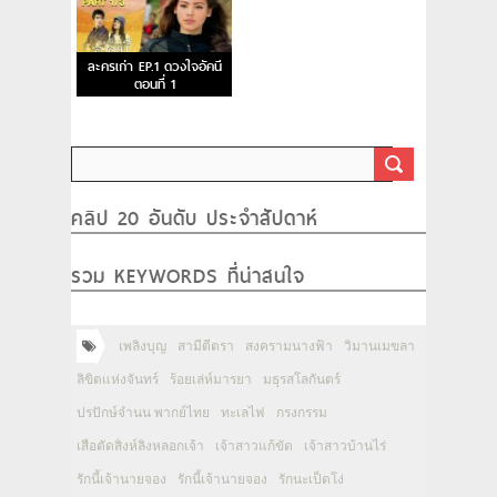
ละครเก่า EP.1 ดวงใจอัคนี
ตอนที่ 1
คลิป 20 อันดับ ประจำสัปดาห์
รวม KEYWORDS ที่น่าสนใจ
เพลิงบุญ
สามีตีตรา
สงครามนางฟ้า
วิมานเมขลา
ลิขิตแห่งจันทร์
ร้อยเล่ห์มารยา
มธุรสโลกันตร์
ปรปักษ์จำนน พากย์ไทย
ทะเลไฟ
กรงกรรม
เสือตัดสิงห์ลิงหลอกเจ้า
เจ้าสาวแก้ขัด
เจ้าสาวบ้านไร่
รักนี้เจ้านายจอง
รักนี้เจ้านายจอง
รักนะเป็ดโง่