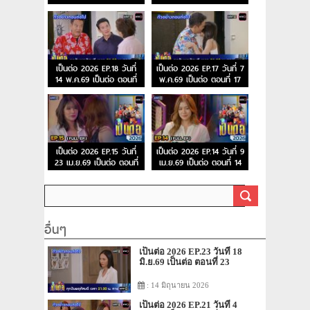
19
16
เป็นต่อ 2026 EP.18 วันที่
เป็นต่อ 2026 EP.17 วันที่ 7
14 พ.ค.69 เป็นต่อ ตอนที่
พ.ค.69 เป็นต่อ ตอนที่ 17
18
เป็นต่อ 2026 EP.15 วันที่
เป็นต่อ 2026 EP.14 วันที่ 9
23 เม.ย.69 เป็นต่อ ตอนที่
เม.ย.69 เป็นต่อ ตอนที่ 14
15
อื่นๆ
เป็นต่อ 2026 EP.23 วันที่ 18
มิ.ย.69 เป็นต่อ ตอนที่ 23
: 14 มิถุนายน 2026
เป็นต่อ 2026 EP.21 วันที่ 4