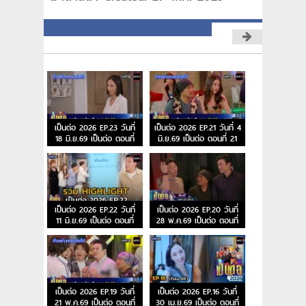
เป็นต่อ 2026 EP.23 วันที่
เป็นต่อ 2026 EP.21 วันที่ 4
18 มิ.ย.69 เป็นต่อ ตอนที่
มิ.ย.69 เป็นต่อ ตอนที่ 21
23
เป็นต่อ 2026 EP.22 วันที่
เป็นต่อ 2026 EP.20 วันที่
11 มิ.ย.69 เป็นต่อ ตอนที่
28 พ.ค.69 เป็นต่อ ตอนที่
22
20
เป็นต่อ 2026 EP.19 วันที่
เป็นต่อ 2026 EP.16 วันที่
21 พ.ค.69 เป็นต่อ ตอนที่
30 เม.ย.69 เป็นต่อ ตอนที่