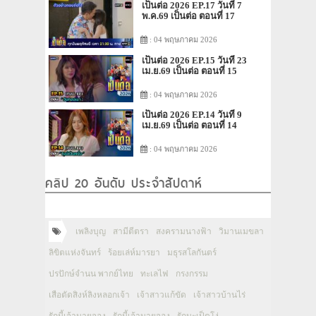
เป็นต่อ 2026 EP.17 วันที่ 7
พ.ค.69 เป็นต่อ ตอนที่ 17
: 04 พฤษภาคม 2026
เป็นต่อ 2026 EP.15 วันที่ 23
เม.ย.69 เป็นต่อ ตอนที่ 15
: 04 พฤษภาคม 2026
เป็นต่อ 2026 EP.14 วันที่ 9
เม.ย.69 เป็นต่อ ตอนที่ 14
: 04 พฤษภาคม 2026
คลิป 20 อันดับ ประจำสัปดาห์
เพลิงบุญ
สามีตีตรา
สงครามนางฟ้า
วิมานเมขลา
ลิขิตแห่งจันทร์
ร้อยเล่ห์มารยา
มธุรสโลกันตร์
ปรปักษ์จำนน พากย์ไทย
ทะเลไฟ
กรงกรรม
เสือตัดสิงห์ลิงหลอกเจ้า
เจ้าสาวแก้ขัด
เจ้าสาวบ้านไร่
รักนี้เจ้านายจอง
รักนี้เจ้านายจอง
รักนะเป็ดโง่