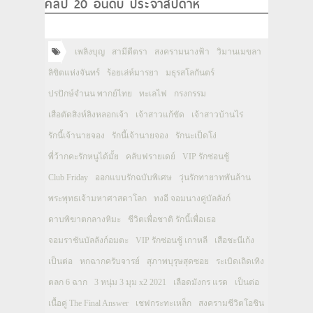
คลิป 20 อันดับ ประจำสัปดาห์
เพลิงบุญ
สามีตีตรา
สงครามนางฟ้า
วิมานเมขลา
ลิขิตแห่งจันทร์
ร้อยเล่ห์มารยา
มธุรสโลกันตร์
ปรปักษ์จำนน พากย์ไทย
ทะเลไฟ
กรงกรรม
เสือตัดสิงห์ลิงหลอกเจ้า
เจ้าสาวแก้ขัด
เจ้าสาวบ้านไร่
รักนี้เจ้านายจอง
รักนี้เจ้านายจอง
รักนะเป็ดโง่
พี่ว้ากคะรักหนูได้มั้ย
คลับฟรายเดย์
VIP รักซ่อนชู้
Club Friday
ออกแบบรักฉบับพิเศษ
วุ่นรักทายาทพันล้าน
พระพุทธเจ้ามหาศาสดาโลก
ทงอี จอมนางคู่บัลลังก์
ดาบพิฆาตกลางหิมะ
ชีวิตเพื่อชาติ รักนี้เพื่อเธอ
จอมราชันบัลลังก์อมตะ
VIP รักซ่อนชู้ เกาหลี
เสือชะนีเก้ง
เป็นต่อ
หกฉากครับจารย์
สุภาพบุรุษสุดซอย
ระเบิดเถิดเทิง
ตลก 6 ฉาก
3 หนุ่ม 3 มุม x2 2021
เลือดมังกร แรด
เป็นต่อ
เนื้อคู่ The Final Answer
เชฟกระทะเหล็ก
สงครามชีวิตโอชิน