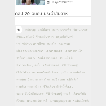
: 16 กุมภาพันธ์ 2025
คลิป 20 อันดับ ประจำสัปดาห์
เพลิงบุญ
สามีตีตรา
สงครามนางฟ้า
วิมานเมขลา
ลิขิตแห่งจันทร์
ร้อยเล่ห์มารยา
มธุรสโลกันตร์
ปรปักษ์จำนน พากย์ไทย
ทะเลไฟ
กรงกรรม
เสือตัดสิงห์ลิงหลอกเจ้า
เจ้าสาวแก้ขัด
เจ้าสาวบ้านไร่
รักนี้เจ้านายจอง
รักนี้เจ้านายจอง
รักนะเป็ดโง่
พี่ว้ากคะรักหนูได้มั้ย
คลับฟรายเดย์
VIP รักซ่อนชู้
Club Friday
ออกแบบรักฉบับพิเศษ
วุ่นรักทายาทพันล้าน
พระพุทธเจ้ามหาศาสดาโลก
ทงอี จอมนางคู่บัลลังก์
ดาบพิฆาตกลางหิมะ
ชีวิตเพื่อชาติ รักนี้เพื่อเธอ
จอมราชันบัลลังก์อมตะ
VIP รักซ่อนชู้ เกาหลี
เสือชะนีเก้ง
เป็นต่อ
หกฉากครับจารย์
สุภาพบุรุษสุดซอย
ระเบิดเถิดเทิง