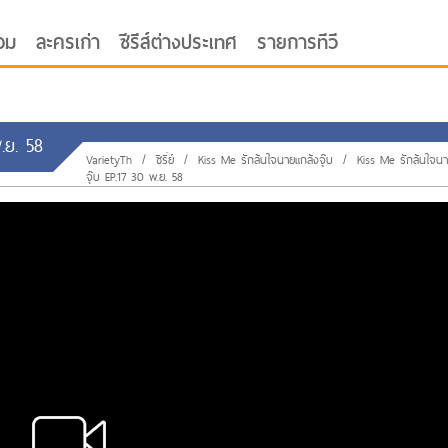
อม
ละครเก่า
ซีรีส์ต่างประเทศ
รายการทีวี
พ.ย. 58
VarietyTh
/
ซีรี่ย์
/
Kiss Me รักล้นใจนายแกล้งจุ๊บ
/
Kiss Me รักล้นใจนา
จุ๊บ EP.17 30 พ.ย. 58
oor ซับไทย