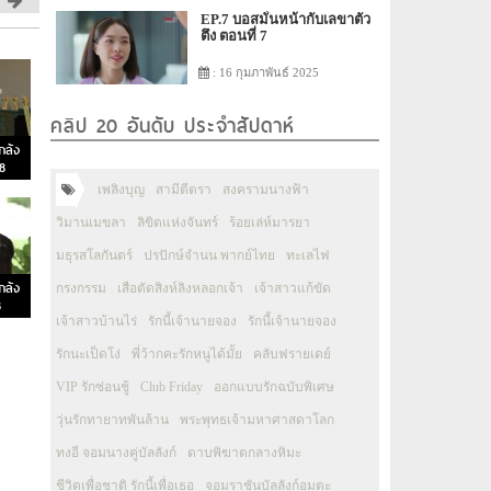
EP.7 บอสมั่นหน้ากับเลขาตัว
ตึง ตอนที่ 7
: 16 กุมภาพันธ์ 2025
คลิป 20 อันดับ ประจำสัปดาห์
กล้ง
58
เพลิงบุญ
สามีตีตรา
สงครามนางฟ้า
วิมานเมขลา
ลิขิตแห่งจันทร์
ร้อยเล่ห์มารยา
มธุรสโลกันตร์
ปรปักษ์จำนน พากย์ไทย
ทะเลไฟ
กล้ง
กรงกรรม
เสือตัดสิงห์ลิงหลอกเจ้า
เจ้าสาวแก้ขัด
8
เจ้าสาวบ้านไร่
รักนี้เจ้านายจอง
รักนี้เจ้านายจอง
รักนะเป็ดโง่
พี่ว้ากคะรักหนูได้มั้ย
คลับฟรายเดย์
VIP รักซ่อนชู้
Club Friday
ออกแบบรักฉบับพิเศษ
วุ่นรักทายาทพันล้าน
พระพุทธเจ้ามหาศาสดาโลก
ทงอี จอมนางคู่บัลลังก์
ดาบพิฆาตกลางหิมะ
ชีวิตเพื่อชาติ รักนี้เพื่อเธอ
จอมราชันบัลลังก์อมตะ