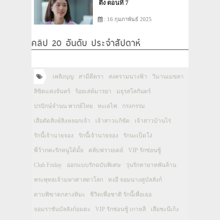
ตึง ตอนที่ 7
: 16 กุมภาพันธ์ 2025
คลิป 20 อันดับ ประจำสัปดาห์
เพลิงบุญ
สามีตีตรา
สงครามนางฟ้า
วิมานเมขลา
ลิขิตแห่งจันทร์
ร้อยเล่ห์มารยา
มธุรสโลกันตร์
ปรปักษ์จำนน พากย์ไทย
ทะเลไฟ
กรงกรรม
เสือตัดสิงห์ลิงหลอกเจ้า
เจ้าสาวแก้ขัด
เจ้าสาวบ้านไร่
รักนี้เจ้านายจอง
รักนี้เจ้านายจอง
รักนะเป็ดโง่
พี่ว้ากคะรักหนูได้มั้ย
คลับฟรายเดย์
VIP รักซ่อนชู้
Club Friday
ออกแบบรักฉบับพิเศษ
วุ่นรักทายาทพันล้าน
พระพุทธเจ้ามหาศาสดาโลก
ทงอี จอมนางคู่บัลลังก์
ดาบพิฆาตกลางหิมะ
ชีวิตเพื่อชาติ รักนี้เพื่อเธอ
จอมราชันบัลลังก์อมตะ
VIP รักซ่อนชู้ เกาหลี
เสือชะนีเก้ง