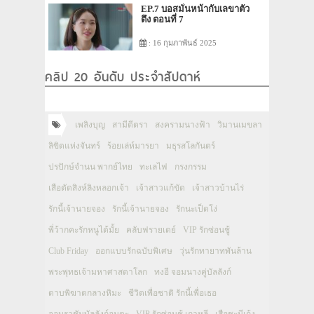
EP.7 บอสมั่นหน้ากับเลขาตัว
ตึง ตอนที่ 7
: 16 กุมภาพันธ์ 2025
คลิป 20 อันดับ ประจำสัปดาห์
เพลิงบุญ
สามีตีตรา
สงครามนางฟ้า
วิมานเมขลา
ลิขิตแห่งจันทร์
ร้อยเล่ห์มารยา
มธุรสโลกันตร์
ปรปักษ์จำนน พากย์ไทย
ทะเลไฟ
กรงกรรม
เสือตัดสิงห์ลิงหลอกเจ้า
เจ้าสาวแก้ขัด
เจ้าสาวบ้านไร่
รักนี้เจ้านายจอง
รักนี้เจ้านายจอง
รักนะเป็ดโง่
พี่ว้ากคะรักหนูได้มั้ย
คลับฟรายเดย์
VIP รักซ่อนชู้
Club Friday
ออกแบบรักฉบับพิเศษ
วุ่นรักทายาทพันล้าน
พระพุทธเจ้ามหาศาสดาโลก
ทงอี จอมนางคู่บัลลังก์
ดาบพิฆาตกลางหิมะ
ชีวิตเพื่อชาติ รักนี้เพื่อเธอ
จอมราชันบัลลังก์อมตะ
VIP รักซ่อนชู้ เกาหลี
เสือชะนีเก้ง