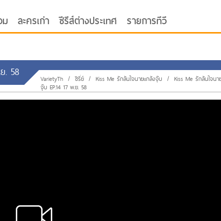
อม
ละครเก่า
ซีรีส์ต่างประเทศ
รายการทีวี
.ย. 58
VarietyTh
/
ซีรี่ย์
/
Kiss Me รักล้นใจนายแกล้งจุ๊บ
/
Kiss Me รักล้นใจนา
จุ๊บ EP.14 17 พ.ย. 58
oor ซับไทย