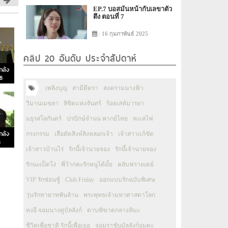
EP.7 บอสมั่นหน้ากับเลขาตัว
ตึง ตอนที่ 7
: 16 กุมภาพันธ์ 2025
คลิป 20 อันดับ ประจำสัปดาห์
กล้ง
58
เพลิงบุญ
สามีตีตรา
สงครามนางฟ้า
วิมานเมขลา
ลิขิตแห่งจันทร์
ร้อยเล่ห์มารยา
มธุรสโลกันตร์
ปรปักษ์จำนน พากย์ไทย
ทะเลไฟ
กล้ง
กรงกรรม
เสือตัดสิงห์ลิงหลอกเจ้า
เจ้าสาวแก้ขัด
8
เจ้าสาวบ้านไร่
รักนี้เจ้านายจอง
รักนี้เจ้านายจอง
รักนะเป็ดโง่
พี่ว้ากคะรักหนูได้มั้ย
คลับฟรายเดย์
VIP รักซ่อนชู้
Club Friday
ออกแบบรักฉบับพิเศษ
วุ่นรักทายาทพันล้าน
พระพุทธเจ้ามหาศาสดาโลก
ทงอี จอมนางคู่บัลลังก์
ดาบพิฆาตกลางหิมะ
ชีวิตเพื่อชาติ รักนี้เพื่อเธอ
จอมราชันบัลลังก์อมตะ