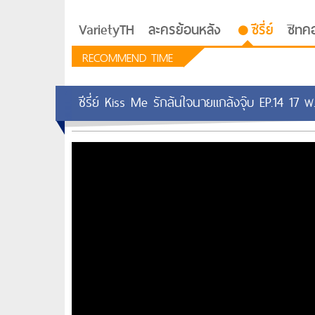
VarietyTH
ละครย้อนหลัง
ซีรี่ย์
ซิทค
RECOMMEND TIME
ซีรี่ย์ Kiss Me รักล้นใจนายแกล้งจุ๊บ EP.14 17 พ
รักอยู่ประตูถัดไป
ซีรีย์เกาหลี Love Next D