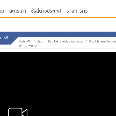
อม
ละครเก่า
ซีรีส์ต่างประเทศ
รายการทีวี
ย. 58
VarietyTh
/
ซีรี่ย์
/
Kiss Me รักล้นใจนายแกล้งจุ๊บ
/
Kiss Me รักล้นใจนายแก
EP.11 9 พ.ย. 58
oor ซับไทย