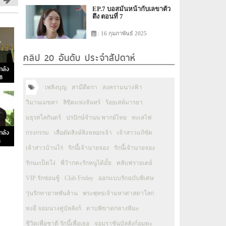
EP.7 บอสมั่นหน้ากับเลขาตัว
ตึง ตอนที่ 7
: 16 กุมภาพันธ์ 2025
คลิป 20 อันดับ ประจำสัปดาห์
กล้ง
58
เพลิงบุญ
สามีตีตรา
สงครามนางฟ้า
วิมานเมขลา
ลิขิตแห่งจันทร์
ร้อยเล่ห์มารยา
มธุรสโลกันตร์
ปรปักษ์จำนน พากย์ไทย
ทะเลไฟ
กล้ง
กรงกรรม
เสือตัดสิงห์ลิงหลอกเจ้า
เจ้าสาวแก้ขัด
8
เจ้าสาวบ้านไร่
รักนี้เจ้านายจอง
รักนี้เจ้านายจอง
รักนะเป็ดโง่
พี่ว้ากคะรักหนูได้มั้ย
คลับฟรายเดย์
VIP รักซ่อนชู้
Club Friday
ออกแบบรักฉบับพิเศษ
วุ่นรักทายาทพันล้าน
พระพุทธเจ้ามหาศาสดาโลก
ทงอี จอมนางคู่บัลลังก์
ดาบพิฆาตกลางหิมะ
ชีวิตเพื่อชาติ รักนี้เพื่อเธอ
จอมราชันบัลลังก์อมตะ