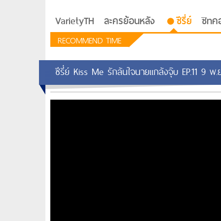
VarietyTH
ละครย้อนหลัง
ซีรี่ย์
ซิทค
RECOMMEND TIME
ซีรี่ย์ Kiss Me รักล้นใจนายแกล้งจุ๊บ EP.11 9 พ.
รักอยู่ประตูถัดไป
ซีรีย์เกาหลี Love Next D