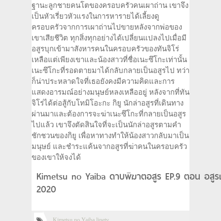
ฐานะลูกชายคนโตของครอบครัวคนเผาถ่าน เขาจึง
เป็นหัวเรี่ยวหัวแรงในการหารายได้เลี้ยงดู
ครอบครัวจากการเผาถ่านไปขายหลังจากพ่อของ
เขาเสียชีวิต ทุกสิ่งทุกอย่างได้เปลี่ยนแปลงไปเมื่อมี
อสูรบุกเข้ามาสังหารคนในครอบครัวของทันจิโร่
เหลือแต่เพียงเขาและน้องสาวที่ชื่อเนะซึโกะเท่านั้น
เนะซึโกะที่รอดตายมาได้กลับกลายเป็นอสูรไป ทว่า
ก็น่าประหลาดใจที่เธอยังคงมีความคิดและการ
แสดงอารมณ์อย่างมนุษย์หลงเหลืออยู่ หลังจากที่ทัน
จิโร่ได้ต่อสู้กับโทมิโอะกะ กิยู นักล่าอสูรที่เดินทาง
ผ่านมาและต้องการจะฆ่าเนะซึโกะที่กลายเป็นอสูร
ไปแล้ว เขาจึงตัดสินใจที่จะเป็นนักล่าอสูรตามคำ
ชักชวนของกิยู เพื่อหาทางทำให้น้องสาวกลับมาเป็น
มนุษย์ และชำระแค้นจากอสูรที่ฆ่าคนในครอบครัว
ของเขาให้จงได้
Kimetsu no Yaiba ดาบพิฆาตอสูร EP.9 ตอน อสูรเท
2020
Kimetsu no Yaiba linetv