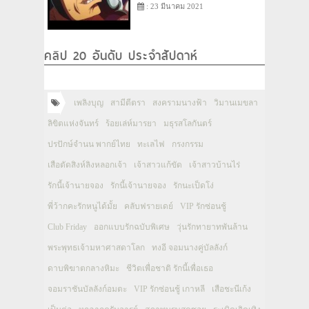
: 23 มีนาคม 2021
คลิป 20 อันดับ ประจำสัปดาห์
เพลิงบุญ
สามีตีตรา
สงครามนางฟ้า
วิมานเมขลา
ลิขิตแห่งจันทร์
ร้อยเล่ห์มารยา
มธุรสโลกันตร์
ปรปักษ์จำนน พากย์ไทย
ทะเลไฟ
กรงกรรม
เสือตัดสิงห์ลิงหลอกเจ้า
เจ้าสาวแก้ขัด
เจ้าสาวบ้านไร่
รักนี้เจ้านายจอง
รักนี้เจ้านายจอง
รักนะเป็ดโง่
พี่ว้ากคะรักหนูได้มั้ย
คลับฟรายเดย์
VIP รักซ่อนชู้
Club Friday
ออกแบบรักฉบับพิเศษ
วุ่นรักทายาทพันล้าน
พระพุทธเจ้ามหาศาสดาโลก
ทงอี จอมนางคู่บัลลังก์
ดาบพิฆาตกลางหิมะ
ชีวิตเพื่อชาติ รักนี้เพื่อเธอ
จอมราชันบัลลังก์อมตะ
VIP รักซ่อนชู้ เกาหลี
เสือชะนีเก้ง