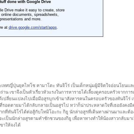
เทศญี่ปุ่นยุคไทโช คามาโดะ ทันจิโร่ เป็นเด็กหนุ่มผู้มีจิตใจอ่อนโยนแล
 เขาจึงเป็นหัวเรี่ยวหัวแรงในการหารายได้เลี้ยงดูครอบครัวจากการ
ด้เปลี่ยนแปลงไปเมื่อมีอสูรบุกเข้ามาสังหารคนในครอบครัวของทันจิโร่ เ
โกะที่รอดตายมาได้กลับกลายเป็นอสูรไป ทว่าก็น่าประหลาดใจที่เธอยังคงม
่ทันจิโร่ได้ต่อสู้กับโทมิโอะกะ กิยู นักล่าอสูรที่เดินทางผ่านมาและต้
ี่จะเป็นนักล่าอสูรตามคำชักชวนของกิยู เพื่อหาทางทำให้น้องสาวกลับมาเ
ขาให้จงได้