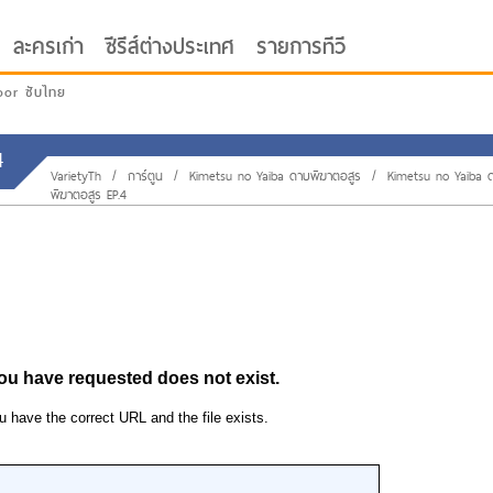
ละครเก่า
ซีรีส์ต่างประเทศ
รายการทีวี
oor ซับไทย
4
VarietyTh
/
การ์ตูน
/
Kimetsu no Yaiba ดาบพิฆาตอสูร
/
Kimetsu no Yaiba 
พิฆาตอสูร EP.4