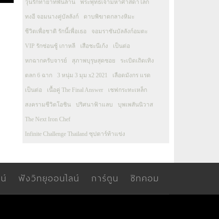
วุ่นรักทายาทพันล้าน
พระพุทธเจ้ามหาศาสดาโลก
ทงอี จอมนางคู่บัลลังก์
ดาบพิฆาตกลางหิมะ
ชีวิตเพื่อชาติ รักนี้เพื่อเธอ
จอมราชันบัลลังก์อมตะ
VIP รักซ่อนชู้ เกาหลี
เสือชะนีเก้ง
เป็นต่อ
หกฉากครับจารย์
สุภาพบุรุษสุดซอย
ระเบิดเถิดเทิง
ตลก 6 ฉาก
3 หนุ่ม 3 มุม x2 2021
เลือดมังกร แรด
เป็นต่อ
เนื้อคู่ The Final Answer
เชฟกระทะเหล็ก
สงครามชีวิตโอชิน
ปริศนาฟ้าแลบ
บุพเพสันนิวาส
The Next Iron Chef
Infinite Challenge Thailand ซุปตาร์ท้าแข่ง
น์
ฟังวิทยุออนไลน์
การ์ตูน
ซิทคอม