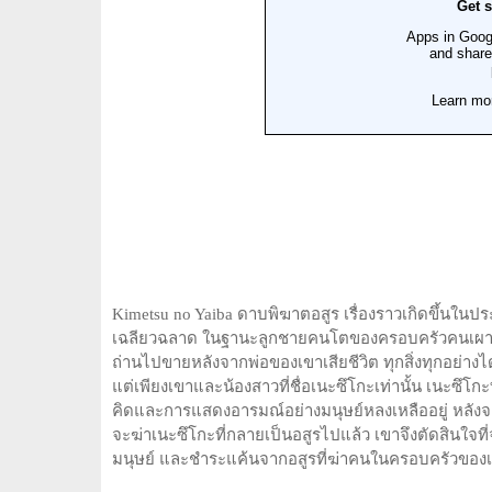
Kimetsu no Yaiba ดาบพิฆาตอสูร เรื่องราวเกิดขึ้นในประ
เฉลียวฉลาด ในฐานะลูกชายคนโตของครอบครัวคนเผาถ่าน
ถ่านไปขายหลังจากพ่อของเขาเสียชีวิต ทุกสิ่งทุกอย่างไ
แต่เพียงเขาและน้องสาวที่ชื่อเนะซึโกะเท่านั้น เนะซึ
คิดและการแสดงอารมณ์อย่างมนุษย์หลงเหลืออยู่ หลังจากที
จะฆ่าเนะซึโกะที่กลายเป็นอสูรไปแล้ว เขาจึงตัดสินใจท
มนุษย์ และชำระแค้นจากอสูรที่ฆ่าคนในครอบครัวของเ