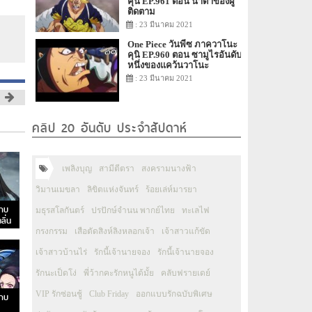
คุนิ EP.961 ตอน น้ำตาของผู้
ติดตาม
: 23 มีนาคม 2021
One Piece วันพีซ ภาควาโนะ
คุนิ EP.960 ตอน ซามูไรอันดับ
หนึ่งของแคว้นวาโนะ
: 23 มีนาคม 2021
คลิป 20 อันดับ ประจำสัปดาห์
เพลิงบุญ
สามีตีตรา
สงครามนางฟ้า
วิมานเมขลา
ลิขิตแห่งจันทร์
ร้อยเล่ห์มารยา
าบ
มธุรสโลกันตร์
ปรปักษ์จำนน พากย์ไทย
ทะเลไฟ
ลิ่น
กรงกรรม
เสือตัดสิงห์ลิงหลอกเจ้า
เจ้าสาวแก้ขัด
เจ้าสาวบ้านไร่
รักนี้เจ้านายจอง
รักนี้เจ้านายจอง
รักนะเป็ดโง่
พี่ว้ากคะรักหนูได้มั้ย
คลับฟรายเดย์
VIP รักซ่อนชู้
Club Friday
ออกแบบรักฉบับพิเศษ
าบ