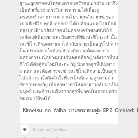
ฐานะลูกชายคนโตของครอบครัวคนเผาถ่าน เขาจึง
เป็นหัวเรี่ยวหัวแรงในการหารายได้เลี้ยงดู
ครอบครัวจากการเผาถ่านไปขายหลังจากพ่อของ
เขาเสียชีวิต ทุกสิ่งทุกอย่างได้เปลี่ยนแปลงไปเมื่อมี
อสูรบุกเข้ามาสังหารคนในครอบครัวของทันจิโร่
เหลือแต่เพียงเขาและน้องสาวที่ชื่อเนะซึโกะเท่านั้น
เนะซึโกะที่รอดตายมาได้กลับกลายเป็นอสูรไป ทว่า
ก็น่าประหลาดใจที่เธอยังคงมีความคิดและการ
แสดงอารมณ์อย่างมนุษย์หลงเหลืออยู่ หลังจากที่ทัน
จิโร่ได้ต่อสู้กับโทมิโอะกะ กิยู นักล่าอสูรที่เดินทาง
ผ่านมาและต้องการจะฆ่าเนะซึโกะที่กลายเป็นอสูร
ไปแล้ว เขาจึงตัดสินใจที่จะเป็นนักล่าอสูรตามคำ
ชักชวนของกิยู เพื่อหาทางทำให้น้องสาวกลับมาเป็น
มนุษย์ และชำระแค้นจากอสูรที่ฆ่าคนในครอบครัว
ของเขาให้จงได้
Kimetsu no Yaiba ดาบพิฆาตอสูร EP.2 Created: 
Kimetsu no Yaiba linetv