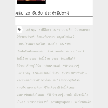
คลิป 20 อันดับ ประจำสัปดาห์
เพลิงบุญ
สามีตีตรา
สงครามนางฟ้า
วิมานเมขลา
ลิขิตแห่งจันทร์
ร้อยเล่ห์มารยา
มธุรสโลกันตร์
ปรปักษ์จำนน พากย์ไทย
ทะเลไฟ
กรงกรรม
เสือตัดสิงห์ลิงหลอกเจ้า
เจ้าสาวแก้ขัด
เจ้าสาวบ้านไร่
รักนี้เจ้านายจอง
รักนี้เจ้านายจอง
รักนะเป็ดโง่
พี่ว้ากคะรักหนูได้มั้ย
คลับฟรายเดย์
VIP รักซ่อนชู้
Club Friday
ออกแบบรักฉบับพิเศษ
วุ่นรักทายาทพันล้าน
พระพุทธเจ้ามหาศาสดาโลก
ทงอี จอมนางคู่บัลลังก์
ดาบพิฆาตกลางหิมะ
ชีวิตเพื่อชาติ รักนี้เพื่อเธอ
จอมราชันบัลลังก์อมตะ
VIP รักซ่อนชู้ เกาหลี
เสือชะนีเก้ง
เป็นต่อ
หกฉากครับจารย์
สุภาพบุรุษสุดซอย
ระเบิดเถิดเทิง