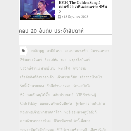
EP.20 The Golden Song 5
ตอนที่ 20 เวทีเพลงเพราะ ซีซั่น
5
: 18 มิถุนายน 2023
คลิป 20 อันดับ ประจำสัปดาห์
เพลิงบุญ
สามีตีตรา
สงครามนางฟ้า
วิมานเมขลา
ลิขิตแห่งจันทร์
ร้อยเล่ห์มารยา
มธุรสโลกันตร์
ปรปักษ์จำนน พากย์ไทย
ทะเลไฟ
กรงกรรม
เสือตัดสิงห์ลิงหลอกเจ้า
เจ้าสาวแก้ขัด
เจ้าสาวบ้านไร่
รักนี้เจ้านายจอง
รักนี้เจ้านายจอง
รักนะเป็ดโง่
พี่ว้ากคะรักหนูได้มั้ย
คลับฟรายเดย์
VIP รักซ่อนชู้
Club Friday
ออกแบบรักฉบับพิเศษ
วุ่นรักทายาทพันล้าน
พระพุทธเจ้ามหาศาสดาโลก
ทงอี จอมนางคู่บัลลังก์
ดาบพิฆาตกลางหิมะ
ชีวิตเพื่อชาติ รักนี้เพื่อเธอ
จอมราชันบัลลังก์อมตะ
VIP รักซ่อนชู้ เกาหลี
เสือชะนีเก้ง