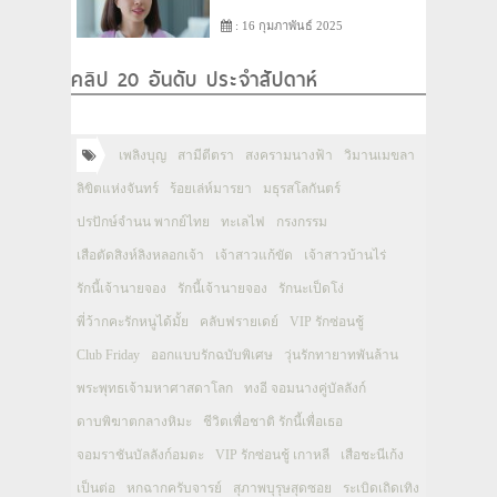
: 16 กุมภาพันธ์ 2025
คลิป 20 อันดับ ประจำสัปดาห์
เพลิงบุญ
สามีตีตรา
สงครามนางฟ้า
วิมานเมขลา
ลิขิตแห่งจันทร์
ร้อยเล่ห์มารยา
มธุรสโลกันตร์
ปรปักษ์จำนน พากย์ไทย
ทะเลไฟ
กรงกรรม
เสือตัดสิงห์ลิงหลอกเจ้า
เจ้าสาวแก้ขัด
เจ้าสาวบ้านไร่
รักนี้เจ้านายจอง
รักนี้เจ้านายจอง
รักนะเป็ดโง่
พี่ว้ากคะรักหนูได้มั้ย
คลับฟรายเดย์
VIP รักซ่อนชู้
Club Friday
ออกแบบรักฉบับพิเศษ
วุ่นรักทายาทพันล้าน
พระพุทธเจ้ามหาศาสดาโลก
ทงอี จอมนางคู่บัลลังก์
ดาบพิฆาตกลางหิมะ
ชีวิตเพื่อชาติ รักนี้เพื่อเธอ
จอมราชันบัลลังก์อมตะ
VIP รักซ่อนชู้ เกาหลี
เสือชะนีเก้ง
เป็นต่อ
หกฉากครับจารย์
สุภาพบุรุษสุดซอย
ระเบิดเถิดเทิง