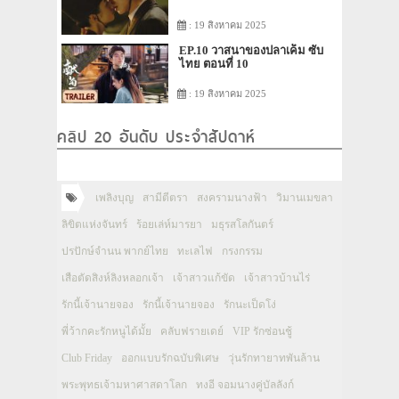
: 19 สิงหาคม 2025
EP.10 วาสนาของปลาเค็ม ซับ
ไทย ตอนที่ 10
: 19 สิงหาคม 2025
คลิป 20 อันดับ ประจำสัปดาห์
เพลิงบุญ
สามีตีตรา
สงครามนางฟ้า
วิมานเมขลา
ลิขิตแห่งจันทร์
ร้อยเล่ห์มารยา
มธุรสโลกันตร์
ปรปักษ์จำนน พากย์ไทย
ทะเลไฟ
กรงกรรม
เสือตัดสิงห์ลิงหลอกเจ้า
เจ้าสาวแก้ขัด
เจ้าสาวบ้านไร่
รักนี้เจ้านายจอง
รักนี้เจ้านายจอง
รักนะเป็ดโง่
พี่ว้ากคะรักหนูได้มั้ย
คลับฟรายเดย์
VIP รักซ่อนชู้
Club Friday
ออกแบบรักฉบับพิเศษ
วุ่นรักทายาทพันล้าน
พระพุทธเจ้ามหาศาสดาโลก
ทงอี จอมนางคู่บัลลังก์