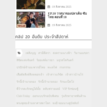
: 19 สิงหาคม 2025
EP.10 วาสนาของปลาเค็ม ซับ
ไทย ตอนที่ 10
: 19 สิงหาคม 2025
คลิป 20 อันดับ ประจำสัปดาห์
เพลิงบุญ
สามีตีตรา
สงครามนางฟ้า
วิมานเมขลา
ลิขิตแห่งจันทร์
ร้อยเล่ห์มารยา
มธุรสโลกันตร์
ปรปักษ์จำนน พากย์ไทย
ทะเลไฟ
กรงกรรม
เสือตัดสิงห์ลิงหลอกเจ้า
เจ้าสาวแก้ขัด
เจ้าสาวบ้านไร่
รักนี้เจ้านายจอง
รักนี้เจ้านายจอง
รักนะเป็ดโง่
พี่ว้ากคะรักหนูได้มั้ย
คลับฟรายเดย์
VIP รักซ่อนชู้
Club Friday
ออกแบบรักฉบับพิเศษ
วุ่นรักทายาทพันล้าน
พระพุทธเจ้ามหาศาสดาโลก
ทงอี จอมนางคู่บัลลังก์