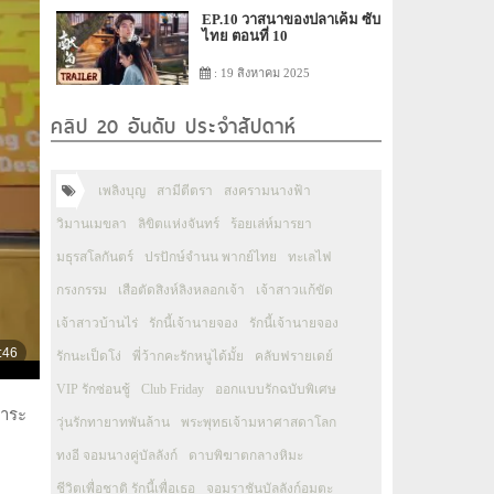
EP.10 วาสนาของปลาเค็ม ซับ
ไทย ตอนที่ 10
: 19 สิงหาคม 2025
คลิป 20 อันดับ ประจำสัปดาห์
เพลิงบุญ
สามีตีตรา
สงครามนางฟ้า
วิมานเมขลา
ลิขิตแห่งจันทร์
ร้อยเล่ห์มารยา
มธุรสโลกันตร์
ปรปักษ์จำนน พากย์ไทย
ทะเลไฟ
กรงกรรม
เสือตัดสิงห์ลิงหลอกเจ้า
เจ้าสาวแก้ขัด
เจ้าสาวบ้านไร่
รักนี้เจ้านายจอง
รักนี้เจ้านายจอง
รักนะเป็ดโง่
พี่ว้ากคะรักหนูได้มั้ย
คลับฟรายเดย์
VIP รักซ่อนชู้
Club Friday
ออกแบบรักฉบับพิเศษ
่าระ
วุ่นรักทายาทพันล้าน
พระพุทธเจ้ามหาศาสดาโลก
ทงอี จอมนางคู่บัลลังก์
ดาบพิฆาตกลางหิมะ
ชีวิตเพื่อชาติ รักนี้เพื่อเธอ
จอมราชันบัลลังก์อมตะ