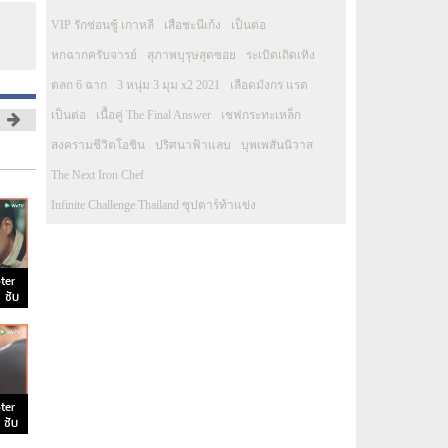
VIP รักซ่อนชู้ เกาหลี
เสือชะนีเก้ง
เป็นต่อ
หกฉากครับจารย์
สุภาพบุรุษสุดซอย
ระเบิดเถิดเทิง
ตลก 6 ฉาก
3 หนุ่ม 3 มุม x2 2021
เลือดมังกร แรด
เป็นต่อ
เนื้อคู่ The Final Answer
เชฟกระทะเหล็ก
สงครามชีวิตโอชิน
ปริศนาฟ้าแลบ
บุพเพสันนิวาส
The Next Iron Chef
Infinite Challenge Thailand ซุปตาร์ท้าแข่ง
ter
6 ซับ
ter
 ซับ