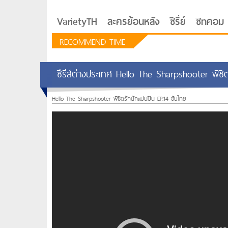
VarietyTH
ละครย้อนหลัง
ซีรี่ย์
ซิทคอม
RECOMMEND TIME
ซีรีส์ต่างประเทศ Hello The Sharpshooter พิชิต
Hello The Sharpshooter พิชิตรักนักแม่นปืน EP.14 ซับไทย
รักอยู่ประตูถัดไป
ซีรีย์เกาหลี Love Next D