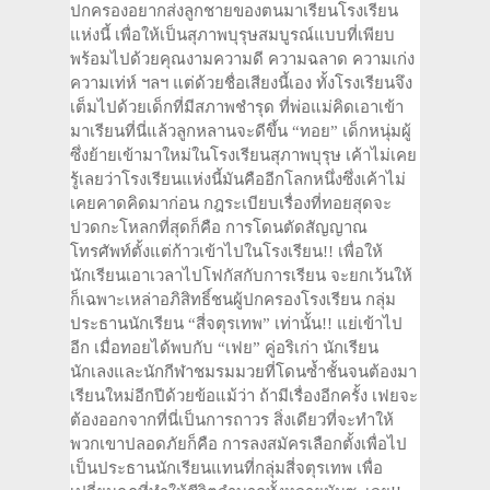
ปกครองอยากส่งลูกชายของตนมาเรียนโรงเรียน
แห่งนี้ เพื่อให้เป็นสุภาพบุรุษสมบูรณ์แบบที่เพียบ
พร้อมไปด้วยคุณงามความดี ความฉลาด ความเก่ง
ความเท่ห์ ฯลฯ แต่ด้วยชื่อเสียงนี้เอง ทั้งโรงเรียนจึง
เต็มไปด้วยเด็กที่มีสภาพชำรุด ที่พ่อแม่คิดเอาเข้า
มาเรียนที่นี่แล้วลูกหลานจะดีขึ้น “ทอย” เด็กหนุ่มผู้
ซึ่งย้ายเข้ามาใหม่ในโรงเรียนสุภาพบุรุษ เค้าไม่เคย
รู้เลยว่าโรงเรียนแห่งนี้มันคืออีกโลกหนึ่งซึ่งเค้าไม่
เคยคาดคิดมาก่อน กฎระเบียบเรื่องที่ทอยสุดจะ
ปวดกะโหลกที่สุดก็คือ การโดนตัดสัญญาณ
โทรศัพท์ตั้งแต่ก้าวเข้าไปในโรงเรียน!! เพื่อให้
นักเรียนเอาเวลาไปโฟกัสกับการเรียน จะยกเว้นให้
ก็เฉพาะเหล่าอภิสิทธิ์ชนผู้ปกครองโรงเรียน กลุ่ม
ประธานนักเรียน “สี่จตุรเทพ” เท่านั้น!! แย่เข้าไป
อีก เมื่อทอยได้พบกับ “เฟย” คู่อริเก่า นักเรียน
นักเลงและนักกีฬาชมรมมวยที่โดนซ้ำชั้นจนต้องมา
เรียนใหม่อีกปีด้วยข้อแม้ว่า ถ้ามีเรื่องอีกครั้ง เฟยจะ
ต้องออกจากที่นี่เป็นการถาวร สิ่งเดียวที่จะทำให้
พวกเขาปลอดภัยก็คือ การลงสมัครเลือกตั้งเพื่อไป
เป็นประธานนักเรียนแทนที่กลุ่มสี่จตุรเทพ เพื่อ