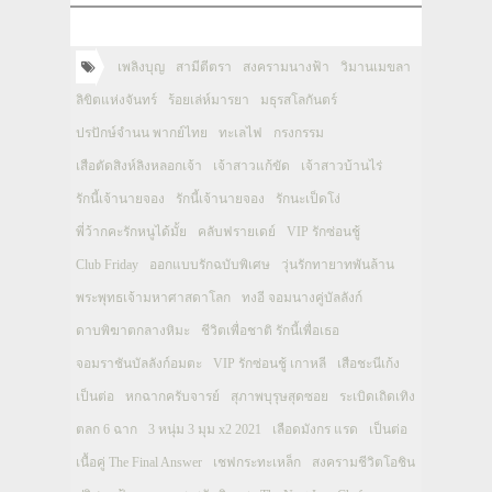
เพลิงบุญ
สามีตีตรา
สงครามนางฟ้า
วิมานเมขลา
ลิขิตแห่งจันทร์
ร้อยเล่ห์มารยา
มธุรสโลกันตร์
ปรปักษ์จำนน พากย์ไทย
ทะเลไฟ
กรงกรรม
เสือตัดสิงห์ลิงหลอกเจ้า
เจ้าสาวแก้ขัด
เจ้าสาวบ้านไร่
รักนี้เจ้านายจอง
รักนี้เจ้านายจอง
รักนะเป็ดโง่
พี่ว้ากคะรักหนูได้มั้ย
คลับฟรายเดย์
VIP รักซ่อนชู้
Club Friday
ออกแบบรักฉบับพิเศษ
วุ่นรักทายาทพันล้าน
พระพุทธเจ้ามหาศาสดาโลก
ทงอี จอมนางคู่บัลลังก์
ดาบพิฆาตกลางหิมะ
ชีวิตเพื่อชาติ รักนี้เพื่อเธอ
จอมราชันบัลลังก์อมตะ
VIP รักซ่อนชู้ เกาหลี
เสือชะนีเก้ง
เป็นต่อ
หกฉากครับจารย์
สุภาพบุรุษสุดซอย
ระเบิดเถิดเทิง
ตลก 6 ฉาก
3 หนุ่ม 3 มุม x2 2021
เลือดมังกร แรด
เป็นต่อ
เนื้อคู่ The Final Answer
เชฟกระทะเหล็ก
สงครามชีวิตโอชิน