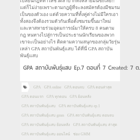
เปลี่ยนกฎที่ทำให้ชีวิตลำบากทั้งหลายมันซะเลย!!
แต่ก็ไม่ง่ายเพราะตามกฎผู้ที่จะลงสมัครต้องมีชมรม
เป็นของตัวเอง แต่ด้วยความที่ทั้งคู่ต่างไม่มีใครเอา
ทั้งสองจึงต้องรวมตัวกันเพื่อตั้งชมรมขึ้นมาใหม่
และหาสหายร่วมอุดมการณ์มาให้ครบ 8 คนตาม
กฎ หนทางไปสู่การเป็นประธานนักเรียนของพวก
เขาจะเป็นอย่างไร ติดตามความสนุกของกลุ่มวัยรุ่น
เหล่า GPA สถาบันพันธุ์แสบ ได้ที่นี่ GPA สถาบัน
พันธุ์แสบ
GPA สถาบันพันธุ์แสบ Ep.7 ตอนที่ 7 Created: 7 ต
GPA
GPA online
GPA ตอนจบ
GPA ตอนล่าสุด
GPA ตอนแรก
GPA ทุกตอน
GPA ย้อนหลัง
GPA สถาบันพันธุ์แสบ
GPA สถาบันพันธุ์แสบ ep.1
GPA สถาบันพันธุ์แสบ gmm
GPA สถาบันพันธุ์แสบ ตอนจบ
GPA สถาบันพันธุ์แสบ ย้อนหลัง
GPA สถาบันพันธุ์แสบ ล่าสุด
GPA สถาบันพันธุ์แสบ ออนไลน์
ช่อง GMM