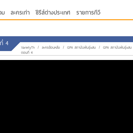
อม
ละครเก่า
ซีรีส์ต่างประเทศ
รายการทีวี
ี่ 4
VarietyTh
/
ละครย้อนหลัง
/
GPA สถาบันพันธุ์แสบ
/
GPA สถาบันพันธุ์แสบ 
ตอนที่ 4
oor ซับไทย