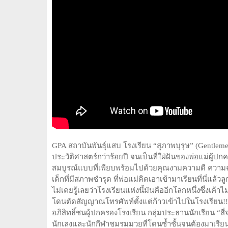
GPA สถาบันพันธุ์แสบ โรงเรียน “สุภาพบุรุษ” (Gentleme
ประวัติศาสตร์กว่าร้อยปี จนเป็นที่ใฝ่ฝันของพ่อแม่ผู้ป
สมบูรณ์แบบที่เพียบพร้อมไปด้วยคุณงามความดี ความฉลาด 
เด็กที่มีสภาพชำรุด ที่พ่อแม่คิดเอาเข้ามาเรียนที่นี่แล้ว
ไม่เคยรู้เลยว่าโรงเรียนแห่งนี้มันคืออีกโลกหนึ่งซึ่งเ
โดนตัดสัญญาณโทรศัพท์ตั้งแต่ก้าวเข้าไปในโรงเรียน!! 
อภิสิทธิ์ชนผู้ปกครองโรงเรียน กลุ่มประธานนักเรียน “สี่จต
นักเลงและนักกีฬาชมรมมวยที่โดนซ้ำชั้นจนต้องมาเรียนใหม