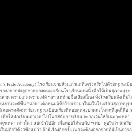
n’s Pride Academy) โรงเรียนชายล้วนเก่าแก่ที่เคร่งครัดไปด้วยกฎระเบีย
กครองอยากส่งลูกชายของตนมาเรียนโรงเรียนแห่งนี้ เพื่อให้เป็นสุภาพบุรุษ
ความเก่ง ความเท่ห์ ฯลฯ แต่ด้วยชื่อเสียงนี้เอง ทั้งโรงเรียนจึงเต็มไ
ลูกหลานจะดีขึ้น “ทอย” เด็กหนุ่มผู้ซึ่งย้ายเข้ามาใหม่ในโรงเรียนสุภาพบุรุษ
ค้าไม่เคยคาดคิดมาก่อน กฎระเบียบเรื่องที่ทอยสุดจะปวดกะโหลกที่สุดก็คือ 
เพื่อให้นักเรียนเอาเวลาไปโฟกัสกับการเรียน จะยกเว้นให้ก็เฉพาะเหล่า
ุรเทพ” เท่านั้น!! แย่เข้าไปอีก เมื่อทอยได้พบกับ “เฟย” คู่อริเก่า นักเรี
่อีกปีด้วยข้อแม้ว่า ถ้ามีเรื่องอีกครั้ง เฟยจะต้องออกจากที่นี่เป็นการ