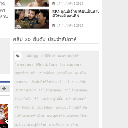
: 17 กุมภาพันธ์ 2025
ให้
ใคร
EP.5 คุณพี่เจ้าขาดิฉันเป็นห่าน
มิใช่หงส์ ตอนที่ 5
ะธาน
: 17 กุมภาพันธ์ 2025
คลิป 20 อันดับ ประจำสัปดาห์
เพลิงบุญ
สามีตีตรา
สงครามนางฟ้า
วิมานเมขลา
ลิขิตแห่งจันทร์
ร้อยเล่ห์มารยา
มธุรสโลกันตร์
ปรปักษ์จำนน พากย์ไทย
ทะเลไฟ
กรงกรรม
เสือตัดสิงห์ลิงหลอกเจ้า
เจ้าสาวแก้ขัด
เจ้าสาวบ้านไร่
รักนี้เจ้านายจอง
รักนี้เจ้านายจอง
รักนะเป็ดโง่
พี่ว้ากคะรักหนูได้มั้ย
คลับฟรายเดย์
VIP รักซ่อนชู้
Club Friday
ออกแบบรักฉบับพิเศษ
วุ่นรักทายาทพันล้าน
พระพุทธเจ้ามหาศาสดาโลก
ทงอี จอมนางคู่บัลลังก์
ดาบพิฆาตกลางหิมะ
p.11