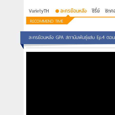
VarietyTH
ละครย้อนหลัง
ซีรี่ย์
ซิทค
RECOMMEND TIME
ละครย้อนหลัง GPA สถาบันพันธุ์แสบ Ep.4 ตอนท
รักอยู่ประตูถัดไป
ซีรีย์เกาหลี Love Next D