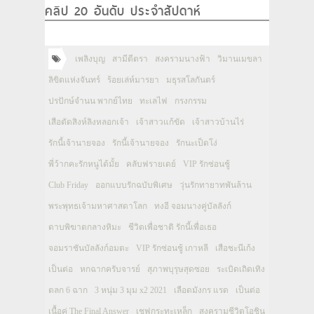
คลิป 20 อันดับ ประจำสัปดาห์
เพลิงบุญ
สามีตีตรา
สงครามนางฟ้า
วิมานเมขลา
ลิขิตแห่งจันทร์
ร้อยเล่ห์มารยา
มธุรสโลกันตร์
ปรปักษ์จำนน พากย์ไทย
ทะเลไฟ
กรงกรรม
เสือตัดสิงห์ลิงหลอกเจ้า
เจ้าสาวแก้ขัด
เจ้าสาวบ้านไร่
รักนี้เจ้านายจอง
รักนี้เจ้านายจอง
รักนะเป็ดโง่
พี่ว้ากคะรักหนูได้มั้ย
คลับฟรายเดย์
VIP รักซ่อนชู้
Club Friday
ออกแบบรักฉบับพิเศษ
วุ่นรักทายาทพันล้าน
พระพุทธเจ้ามหาศาสดาโลก
ทงอี จอมนางคู่บัลลังก์
ดาบพิฆาตกลางหิมะ
ชีวิตเพื่อชาติ รักนี้เพื่อเธอ
จอมราชันบัลลังก์อมตะ
VIP รักซ่อนชู้ เกาหลี
เสือชะนีเก้ง
เป็นต่อ
หกฉากครับจารย์
สุภาพบุรุษสุดซอย
ระเบิดเถิดเทิง
ตลก 6 ฉาก
3 หนุ่ม 3 มุม x2 2021
เลือดมังกร แรด
เป็นต่อ
เนื้อคู่ The Final Answer
เชฟกระทะเหล็ก
สงครามชีวิตโอชิน