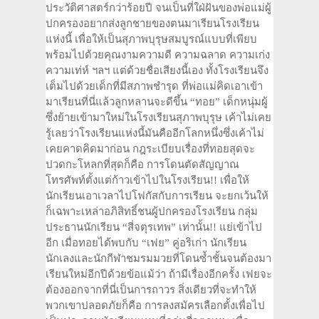
ประวัติศาสตร์กว่าร้อยปี จนเป็นที่ใฝ่ฝันของพ่อแม่ผู้
ปกครองอยากส่งลูกชายของตนมาเรียนโรงเรียน
แห่งนี้ เพื่อให้เป็นสุภาพบุรุษสมบูรณ์แบบที่เพียบ
พร้อมไปด้วยคุณงามความดี ความฉลาด ความเก่ง
ความเท่ห์ ฯลฯ แต่ด้วยชื่อเสียงนี้เอง ทั้งโรงเรียนจึง
เต็มไปด้วยเด็กที่มีสภาพชำรุด ที่พ่อแม่คิดเอาเข้า
มาเรียนที่นี่แล้วลูกหลานจะดีขึ้น “ทอย” เด็กหนุ่มผู้
ซึ่งย้ายเข้ามาใหม่ในโรงเรียนสุภาพบุรุษ เค้าไม่เคย
รู้เลยว่าโรงเรียนแห่งนี้มันคืออีกโลกหนึ่งซึ่งเค้าไม่
เคยคาดคิดมาก่อน กฎระเบียบเรื่องที่ทอยสุดจะ
ปวดกะโหลกที่สุดก็คือ การโดนตัดสัญญาณ
โทรศัพท์ตั้งแต่ก้าวเข้าไปในโรงเรียน!! เพื่อให้
นักเรียนเอาเวลาไปโฟกัสกับการเรียน จะยกเว้นให้
ก็เฉพาะเหล่าอภิสิทธิ์ชนผู้ปกครองโรงเรียน กลุ่ม
ประธานนักเรียน “สี่จตุรเทพ” เท่านั้น!! แย่เข้าไป
อีก เมื่อทอยได้พบกับ “เฟย” คู่อริเก่า นักเรียน
นักเลงและนักกีฬาชมรมมวยที่โดนซ้ำชั้นจนต้องมา
เรียนใหม่อีกปีด้วยข้อแม้ว่า ถ้ามีเรื่องอีกครั้ง เฟยจะ
ต้องออกจากที่นี่เป็นการถาวร สิ่งเดียวที่จะทำให้
พวกเขาปลอดภัยก็คือ การลงสมัครเลือกตั้งเพื่อไป