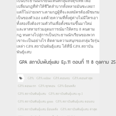
เป็นประธานนักเรียนแทนที่กลุ่มสี่จตุรเทพ เพื่อ
เปลี่ยนกฎที่ทำให้ชีวิตลำบากทั้งหลายมันซะเลย!!
แต่ก็ไม่ง่ายเพราะตามกฎผู้ที่จะลงสมัครต้องมีชมรม
เป็นของตัวเอง แต่ด้วยความที่ทั้งคู่ต่างไม่มีใครเอา
ทั้งสองจึงต้องรวมตัวกันเพื่อตั้งชมรมขึ้นมาใหม่
และหาสหายร่วมอุดมการณ์มาให้ครบ 8 คนตาม
กฎ หนทางไปสู่การเป็นประธานนักเรียนของพวก
เขาจะเป็นอย่างไร ติดตามความสนุกของกลุ่มวัยรุ่น
เหล่า GPA สถาบันพันธุ์แสบ ได้ที่นี่ GPA สถาบัน
พันธุ์แสบ
GPA สถาบันพันธุ์แสบ Ep.11 ตอนที่ 11 8 ตุลคาม 2
GPA
GPA online
GPA ตอนจบ
GPA ตอนล่าสุด
GPA ตอนแรก
GPA ทุกตอน
GPA ย้อนหลัง
GPA สถาบันพันธุ์แสบ
GPA สถาบันพันธุ์แสบ ep.1
GPA สถาบันพันธุ์แสบ gmm
GPA สถาบันพันธุ์แสบ ตอนจบ
GPA สถาบันพันธุ์แสบ ย้อนหลัง
GPA สถาบันพันธุ์แสบ ล่าสุด