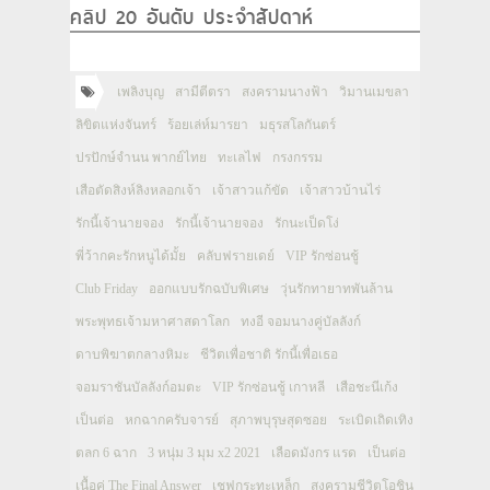
คลิป 20 อันดับ ประจำสัปดาห์
เพลิงบุญ
สามีตีตรา
สงครามนางฟ้า
วิมานเมขลา
ลิขิตแห่งจันทร์
ร้อยเล่ห์มารยา
มธุรสโลกันตร์
ปรปักษ์จำนน พากย์ไทย
ทะเลไฟ
กรงกรรม
เสือตัดสิงห์ลิงหลอกเจ้า
เจ้าสาวแก้ขัด
เจ้าสาวบ้านไร่
รักนี้เจ้านายจอง
รักนี้เจ้านายจอง
รักนะเป็ดโง่
พี่ว้ากคะรักหนูได้มั้ย
คลับฟรายเดย์
VIP รักซ่อนชู้
Club Friday
ออกแบบรักฉบับพิเศษ
วุ่นรักทายาทพันล้าน
พระพุทธเจ้ามหาศาสดาโลก
ทงอี จอมนางคู่บัลลังก์
ดาบพิฆาตกลางหิมะ
ชีวิตเพื่อชาติ รักนี้เพื่อเธอ
จอมราชันบัลลังก์อมตะ
VIP รักซ่อนชู้ เกาหลี
เสือชะนีเก้ง
เป็นต่อ
หกฉากครับจารย์
สุภาพบุรุษสุดซอย
ระเบิดเถิดเทิง
ตลก 6 ฉาก
3 หนุ่ม 3 มุม x2 2021
เลือดมังกร แรด
เป็นต่อ
เนื้อคู่ The Final Answer
เชฟกระทะเหล็ก
สงครามชีวิตโอชิน