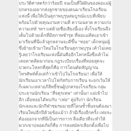
ประวัติศาสตร์กว่าร้อยปี จนเป็นที่ใฝ่ฝันของพ่อแม่ผู้
ปกครองอยากส่งลูกชายของตนมาเรียนโรงเรียน
แห่งนี้ เพื่อให้เป็นสุภาพบุรุษสมบูรณ์แบบที่เพียบ
พร้อมไปด้วยคุณงามความดี ความฉลาด ความเก่ง
ความเท่ห์ ฯลฯ แต่ด้วยชื่อเสียงนี้เอง ทั้งโรงเรียนจึง
เต็มไปด้วยเด็กที่มีสภาพชำรุด ที่พ่อแม่คิดเอาเข้า
มาเรียนที่นี่แล้วลูกหลานจะดีขึ้น “ทอย” เด็กหนุ่มผู้
ซึ่งย้ายเข้ามาใหม่ในโรงเรียนสุภาพบุรุษ เค้าไม่เคย
รู้เลยว่าโรงเรียนแห่งนี้มันคืออีกโลกหนึ่งซึ่งเค้าไม่
เคยคาดคิดมาก่อน กฎระเบียบเรื่องที่ทอยสุดจะ
ปวดกะโหลกที่สุดก็คือ การโดนตัดสัญญาณ
โทรศัพท์ตั้งแต่ก้าวเข้าไปในโรงเรียน!! เพื่อให้
นักเรียนเอาเวลาไปโฟกัสกับการเรียน จะยกเว้นให้
ก็เฉพาะเหล่าอภิสิทธิ์ชนผู้ปกครองโรงเรียน กลุ่ม
ประธานนักเรียน “สี่จตุรเทพ” เท่านั้น!! แย่เข้าไป
อีก เมื่อทอยได้พบกับ “เฟย” คู่อริเก่า นักเรียน
นักเลงและนักกีฬาชมรมมวยที่โดนซ้ำชั้นจนต้องมา
เรียนใหม่อีกปีด้วยข้อแม้ว่า ถ้ามีเรื่องอีกครั้ง เฟยจะ
ต้องออกจากที่นี่เป็นการถาวร สิ่งเดียวที่จะทำให้
พวกเขาปลอดภัยก็คือ การลงสมัครเลือกตั้งเพื่อไป