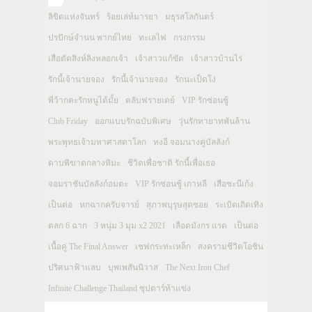
ลิขิตแห่งจันทร์
ร้อยเล่ห์มารยา
มธุรสโลกันตร์
ปรปักษ์จำนน พากย์ไทย
ทะเลไฟ
กรงกรรม
เสือตัดสิงห์ลิงหลอกเจ้า
เจ้าสาวแก้ขัด
เจ้าสาวบ้านไร่
รักนี้เจ้านายจอง
รักนี้เจ้านายจอง
รักนะเป็ดโง่
พี่ว้ากคะรักหนูได้มั้ย
คลับฟรายเดย์
VIP รักซ่อนชู้
Club Friday
ออกแบบรักฉบับพิเศษ
วุ่นรักทายาทพันล้าน
พระพุทธเจ้ามหาศาสดาโลก
ทงอี จอมนางคู่บัลลังก์
ดาบพิฆาตกลางหิมะ
ชีวิตเพื่อชาติ รักนี้เพื่อเธอ
จอมราชันบัลลังก์อมตะ
VIP รักซ่อนชู้ เกาหลี
เสือชะนีเก้ง
เป็นต่อ
หกฉากครับจารย์
สุภาพบุรุษสุดซอย
ระเบิดเถิดเทิง
ตลก 6 ฉาก
3 หนุ่ม 3 มุม x2 2021
เลือดมังกร แรด
เป็นต่อ
เนื้อคู่ The Final Answer
เชฟกระทะเหล็ก
สงครามชีวิตโอชิน
ปริศนาฟ้าแลบ
บุพเพสันนิวาส
The Next Iron Chef
Infinite Challenge Thailand ซุปตาร์ท้าแข่ง