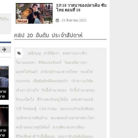
EP.10 วาสนาของปลาเค็ม ซับ
ไทย ตอนที่ 10
ี่ย์จีน
: 19 สิงหาคม 2025
คลิป 20 อันดับ ประจำสัปดาห์
เพลิงบุญ
สามีตีตรา
สงครามนางฟ้า
วิมานเมขลา
ลิขิตแห่งจันทร์
ร้อยเล่ห์มารยา
มธุรสโลกันตร์
ปรปักษ์จำนน พากย์ไทย
ทะเลไฟ
กรงกรรม
เสือตัดสิงห์ลิงหลอกเจ้า
เจ้าสาวแก้ขัด
เจ้าสาวบ้านไร่
รักนี้เจ้านายจอง
รักนี้เจ้านายจอง
ปลาย
ปลาย
รักนะเป็ดโง่
พี่ว้ากคะรักหนูได้มั้ย
คลับฟรายเดย์
VIP รักซ่อนชู้
Club Friday
ออกแบบรักฉบับพิเศษ
วุ่นรักทายาทพันล้าน
พระพุทธเจ้ามหาศาสดาโลก
ทงอี จอมนางคู่บัลลังก์
ดาบพิฆาตกลางหิมะ
ปลาย
ปลาย
ชีวิตเพื่อชาติ รักนี้เพื่อเธอ
จอมราชันบัลลังก์อมตะ